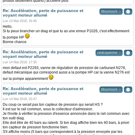
produit seulement quand j’accélère plus
Re: Accélération, perte de puissance et
↓
titounours
voyant moteur allumé
Lun 14 Mai 2018, 16:45
Hello,
Si tu peux brancher un diag et que tu as une erreur P1026, c'est effectivmeent
ta pompe HP
Bonne chance
Re: Accélération, perte de puissance et
↓
cedcayenne
voyant moteur allumé
Lun 14 Mai 2018, 17:35
mon defaut est P2293, vanne de régulation de pression de carburant N276,
defaut mécanique qui correspond aussi a la pompe HP car la vanne N276 est
sur la pompe apparemment
Re: Accélération, perte de puissance et
↓
titounours
voyant moteur allumé
Lun 14 Mai 2018, 20:47
Du coup ce serait pas ton capteur de pression qui serait HS ?
Il est sur le rail commun, sous le collecteur d'admission.
Je t'invite à vérifier la pression d'essence annoncée dans le rail commun avec
ton outil diag.
Elle doit être de 40 bars au ralenti. Si ton diag affiche bien les 40 bars, à priori
ton capteur de pression fonctionne bien.
S'il affiche moins (5 bars qui correspondent à la pression envoyée par les