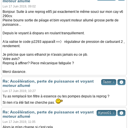
moteur allumé
Lun 17 Juin 2019, 09:02
Bonjour. Suite à une reprog e85 jai exactement le même souci sur mon cay v6
290cv.
Pleine bourre sortie de péage et bim voyant moteur allumé grosse perte de
puissance...
Depuis le voyant à disparu en roulant tranquillement.
A la valise le code p2293 apparaît ==》 régulateur de pression de carburant 2 ,
rendement.
Je précise que sans ethanol je n'avais jamais eu ce pb.
Votre avis?
Reprog à affiner? Piece mécanique fatiguée ?
Merci davance.
Re: Accélération, perte de puissance et voyant
↓
Tazer
moteur allumé
Lun 17 Juin 2019, 10:27
Tu as remplacé ton filtre à essence ou tes pompes depuis la reprog ?
Si rien n'a été fait ne cherche pas.
Re: Accélération, perte de puissance et voyant
↓
Kyroo01
moteur allumé
Lun 17 Juin 2019, 11:05
Alors je m'en charge si c'est cela.