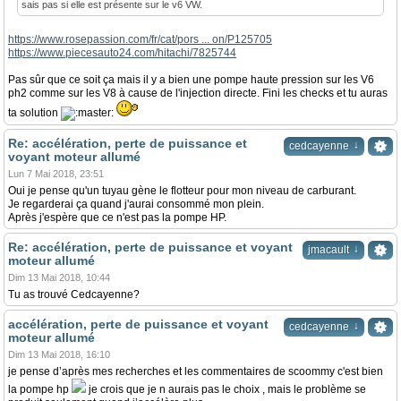
sais pas si elle est présente sur le v6 VW.
https://www.rosepassion.com/fr/cat/pors ... on/P125705
https://www.piecesauto24.com/hitachi/7825744
Pas sûr que ce soit ça mais il y a bien une pompe haute pression sur les V6
ph2 comme sur les V8 à cause de l'injection directe. Fini les checks et tu auras
ta solution
Re: accélération, perte de puissance et
↓
cedcayenne
voyant moteur allumé
Lun 7 Mai 2018, 23:51
Oui je pense qu'un tuyau gène le flotteur pour mon niveau de carburant.
Je regarderai ça quand j'aurai consommé mon plein.
Après j'espère que ce n'est pas la pompe HP.
Re: accélération, perte de puissance et voyant
↓
jmacault
moteur allumé
Dim 13 Mai 2018, 10:44
Tu as trouvé Cedcayenne?
accélération, perte de puissance et voyant
↓
cedcayenne
moteur allumé
Dim 13 Mai 2018, 16:10
je pense d’après mes recherches et les commentaires de scoommy c'est bien
la pompe hp
je crois que je n aurais pas le choix , mais le problème se