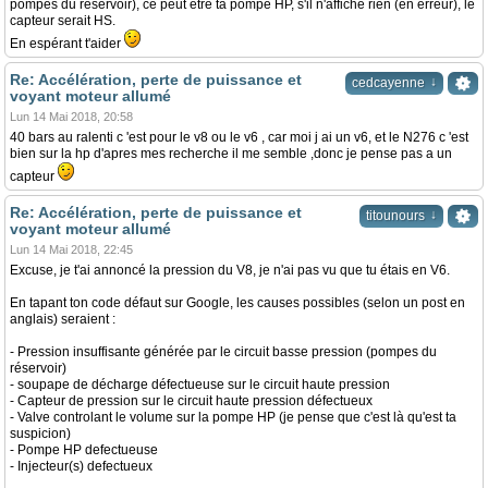
pompes du réservoir), ce peut être ta pompe HP, s'il n'affiche rien (en erreur), le
capteur serait HS.
En espérant t'aider
Re: Accélération, perte de puissance et
↓
cedcayenne
voyant moteur allumé
Lun 14 Mai 2018, 20:58
40 bars au ralenti c 'est pour le v8 ou le v6 , car moi j ai un v6, et le N276 c 'est
bien sur la hp d'apres mes recherche il me semble ,donc je pense pas a un
capteur
Re: Accélération, perte de puissance et
↓
titounours
voyant moteur allumé
Lun 14 Mai 2018, 22:45
Excuse, je t'ai annoncé la pression du V8, je n'ai pas vu que tu étais en V6.
En tapant ton code défaut sur Google, les causes possibles (selon un post en
anglais) seraient :
- Pression insuffisante générée par le circuit basse pression (pompes du
réservoir)
- soupape de décharge défectueuse sur le circuit haute pression
- Capteur de pression sur le circuit haute pression défectueux
- Valve controlant le volume sur la pompe HP (je pense que c'est là qu'est ta
suspicion)
- Pompe HP defectueuse
- Injecteur(s) defectueux