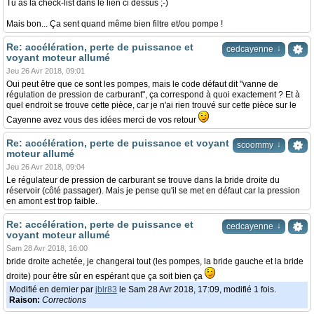
Tu as la check-list dans le lien ci dessus ;-)
Mais bon... Ça sent quand même bien filtre et/ou pompe !
Re: accélération, perte de puissance et
↓
cedcayenne
voyant moteur allumé
Jeu 26 Avr 2018, 09:01
Oui peut être que ce sont les pompes, mais le code défaut dit "vanne de
régulation de pression de carburant", ça correspond à quoi exactement ? Et à
quel endroit se trouve cette pièce, car je n'ai rien trouvé sur cette pièce sur le
Cayenne avez vous des idées merci de vos retour
Re: accélération, perte de puissance et voyant
↓
scoommy
moteur allumé
Jeu 26 Avr 2018, 09:04
Le régulateur de pression de carburant se trouve dans la bride droite du
réservoir (côté passager). Mais je pense qu'il se met en défaut car la pression
en amont est trop faible.
Re: accélération, perte de puissance et
↓
cedcayenne
voyant moteur allumé
Sam 28 Avr 2018, 16:00
bride droite achetée, je changerai tout (les pompes, la bride gauche et la bride
droite) pour être sûr en espérant que ça soit bien ça
Modifié en dernier par
jblr83
le Sam 28 Avr 2018, 17:09, modifié 1 fois.
Raison:
Corrections