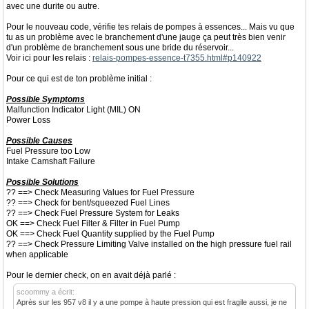
avec une durite ou autre.
Pour le nouveau code, vérifie tes relais de pompes à essences... Mais vu que
tu as un problème avec le branchement d'une jauge ça peut très bien venir
d'un problème de branchement sous une bride du réservoir...
Voir ici pour les relais :
relais-pompes-essence-t7355.html#p140922
Pour ce qui est de ton problème initial :
Possible Symptoms
Malfunction Indicator Light (MIL) ON
Power Loss
Possible Causes
Fuel Pressure too Low
Intake Camshaft Failure
Possible Solutions
?? ==> Check Measuring Values for Fuel Pressure
?? ==> Check for bent/squeezed Fuel Lines
?? ==> Check Fuel Pressure System for Leaks
OK ==> Check Fuel Filter & Filter in Fuel Pump
OK ==> Check Fuel Quantity supplied by the Fuel Pump
?? ==> Check Pressure Limiting Valve installed on the high pressure fuel rail
when applicable
Pour le dernier check, on en avait déjà parlé :
scoommy a écrit:
Après sur les 957 v8 il y a une pompe à haute pression qui est fragile aussi, je ne