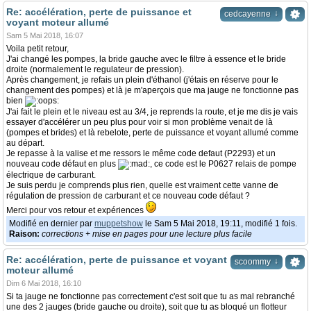
Re: accélération, perte de puissance et
↓
cedcayenne
voyant moteur allumé
Sam 5 Mai 2018, 16:07
Voila petit retour,
J'ai changé les pompes, la bride gauche avec le filtre à essence et le bride
droite (normalement le regulateur de pression).
Après changement, je refais un plein d'éthanol (j'étais en réserve pour le
changement des pompes) et là je m'aperçois que ma jauge ne fonctionne pas
bien
J'ai fait le plein et le niveau est au 3/4, je reprends la route, et je me dis je vais
essayer d'accélérer un peu plus pour voir si mon problème venait de là
(pompes et brides) et là rebelote, perte de puissance et voyant allumé comme
au départ.
Je repasse à la valise et me ressors le même code defaut (P2293) et un
nouveau code défaut en plus
, ce code est le P0627 relais de pompe
électrique de carburant.
Je suis perdu je comprends plus rien, quelle est vraiment cette vanne de
régulation de pression de carburant et ce nouveau code défaut ?
Merci pour vos retour et expériences
Modifié en dernier par
muppetshow
le Sam 5 Mai 2018, 19:11, modifié 1 fois.
Raison:
corrections + mise en pages pour une lecture plus facile
Re: accélération, perte de puissance et voyant
↓
scoommy
moteur allumé
Dim 6 Mai 2018, 16:10
Si ta jauge ne fonctionne pas correctement c'est soit que tu as mal rebranché
une des 2 jauges (bride gauche ou droite), soit que tu as bloqué un flotteur