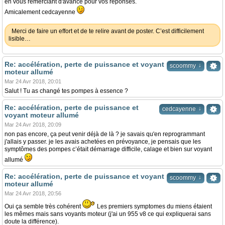
en vous remerciant d'avance pour vos réponses.
Amicalement cedcayenne
Merci de faire un effort et de te relire avant de poster. C’est difficilement
lisible…
Re: accélération, perte de puissance et voyant
↓
scoommy
moteur allumé
Mar 24 Avr 2018, 20:01
Salut ! Tu as changé tes pompes à essence ?
Re: accélération, perte de puissance et
↓
cedcayenne
voyant moteur allumé
Mar 24 Avr 2018, 20:09
non pas encore, ça peut venir déjà de là ? je savais qu'en reprogrammant
j'allais y passer. je les avais achetées en prévoyance, je pensais que les
symptômes des pompes c’était démarrage difficile, calage et bien sur voyant
allumé
Re: accélération, perte de puissance et voyant
↓
scoommy
moteur allumé
Mar 24 Avr 2018, 20:56
Oui ça semble très cohérent
Les premiers symptomes du miens étaient
les mêmes mais sans voyants moteur (j'ai un 955 v8 ce qui expliquerai sans
doute la différence).