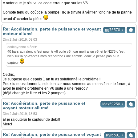
A noter que je n'ai vu ce code erreur que sur les V6.
Compte tenu du coût de la pompe HP, je t'invite à vérifier l'origine de ta panne
avant d'acheter la pièce
Re: Accélération, perte de puissance et voyant
↓
gg76570
moteur allumé
Dim 2 Juin 2019, 09:03
cedcayenne a écrit:
40 bars au ralenti c 'est pour le v8 ou le v6 , car moi j ai un v6, et le N276 c 'est
bien sur la hp d'apres mes recherche il me semble ,donc je pense pas a un
capteur
Cédric,
Je suppose que depuis 1 an tu as solutionné le problème!!!
Peux tu nous donner la solution car nous sommes au moins 2 sur le forum, à
avoir le même problème en V6 suite à une reprog?
(déjà changé le filtre et les 2 pompes)
Re: Accélération, perte de puissance et
↓
Max59250
voyant moteur allumé
Dim 2 Juin 2019, 18:53
Et je rajouterai le capteur de debit!
Merci
Re: Accélération, perte de puissance et voyant
↓
Kyroo01