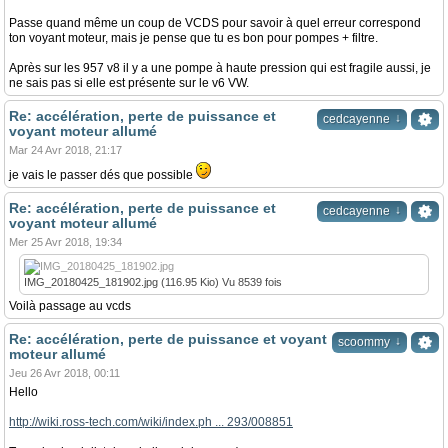
Passe quand même un coup de VCDS pour savoir à quel erreur correspond
ton voyant moteur, mais je pense que tu es bon pour pompes + filtre.
Après sur les 957 v8 il y a une pompe à haute pression qui est fragile aussi, je
ne sais pas si elle est présente sur le v6 VW.
Re: accélération, perte de puissance et
↓
cedcayenne
voyant moteur allumé
Mar 24 Avr 2018, 21:17
je vais le passer dés que possible
Re: accélération, perte de puissance et
↓
cedcayenne
voyant moteur allumé
Mer 25 Avr 2018, 19:34
IMG_20180425_181902.jpg (116.95 Kio) Vu 8539 fois
Voilà passage au vcds
Re: accélération, perte de puissance et voyant
↓
scoommy
moteur allumé
Jeu 26 Avr 2018, 00:11
Hello
http://wiki.ross-tech.com/wiki/index.ph ... 293/008851