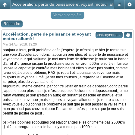
Accélération, perte de puissance et voyant moteur allumé !
#
Version compléte
Répondre
Accélération, perte de puissance et voyant
↓
cedcayenne
moteur allumé !
Mar 24 Avr 2018, 19:20
bonjour a tous, petit problème enfin j'espère, je m'explique hier je rentre sur
une voie d'accélération donc j appui un peu plus, et la, perte de puissance et
voyant moteur qui s'allume, je met mes feux de détresse je roule sur la bande
d'arrêt d' urgence jusque la prochaine sortie, environ 500m je sort je m'arrête
j'ouvre le capot et je contrôle mes bobines si elles n' avez pas sauter, comme
j'aver déjà eu ce problème, RAS, je repart et la puissance revenue mais
toujours le voyant allumé , je fait mes courses ,je reprend le Cayenne et la
surprise, plus de voyant allumé .
Aujourd'hui meme cinema, par contre j'etait en train de depasser, donc pareil
j'appui un peu plus ,mais je n 'est pas pus effectuer mon depassement, je me
rabat warning je sort (j'etait en auto) en sortant je bascule en manuel et la
puissance et revenue ,mais toujours ce voyant allumer ,et je rentre chez moi .
Avez vous eu ou connu ce problème je sait que je doit passer la valise mais
mon pc n' est pas chez moi pour l'instant donc c'est pour sa que je me suis
permit de poster ce post .
ps: -mes bobines et bougies ont etait changés elles ont meme pas 2500km
-j ai fait reprogrammer a l'ethanol y a meme pas 1000 km