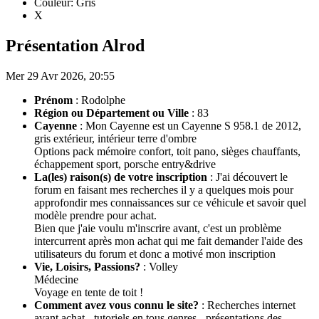
Couleur: Gris
X
Présentation Alrod
Mer 29 Avr 2026, 20:55
Prénom
: Rodolphe
Région ou Département ou Ville
: 83
Cayenne
: Mon Cayenne est un Cayenne S 958.1 de 2012,
gris extérieur, intérieur terre d'ombre
Options pack mémoire confort, toit pano, sièges chauffants,
échappement sport, porsche entry&drive
La(les) raison(s) de votre inscription
: J'ai découvert le
forum en faisant mes recherches il y a quelques mois pour
approfondir mes connaissances sur ce véhicule et savoir quel
modèle prendre pour achat.
Bien que j'aie voulu m'inscrire avant, c'est un problème
intercurrent après mon achat qui me fait demander l'aide des
utilisateurs du forum et donc a motivé mon inscription
Vie, Loisirs, Passions?
: Volley
Médecine
Voyage en tente de toit !
Comment avez vous connu le site?
: Recherches internet
avant achat - tutoriels en tous genres - présentations des