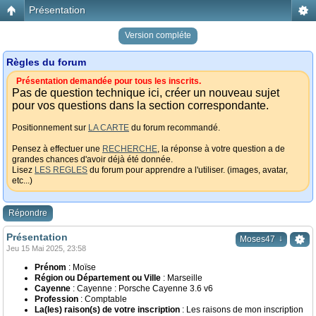
Présentation
Version compléte
Règles du forum
Présentation demandée pour tous les inscrits.
Pas de question technique ici, créer un nouveau sujet
pour vos questions dans la section correspondante.
Positionnement sur
LA CARTE
du forum recommandé.
Pensez à effectuer une
RECHERCHE
, la réponse à votre question a de
grandes chances d'avoir déjà été donnée.
Lisez
LES REGLES
du forum pour apprendre a l'utiliser. (images, avatar,
etc...)
Répondre
Présentation
↓
Moses47
Jeu 15 Mai 2025, 23:58
Prénom
: Moïse
Région ou Département ou Ville
: Marseille
Cayenne
: Cayenne : Porsche Cayenne 3.6 v6
Profession
: Comptable
La(les) raison(s) de votre inscription
: Les raisons de mon inscription