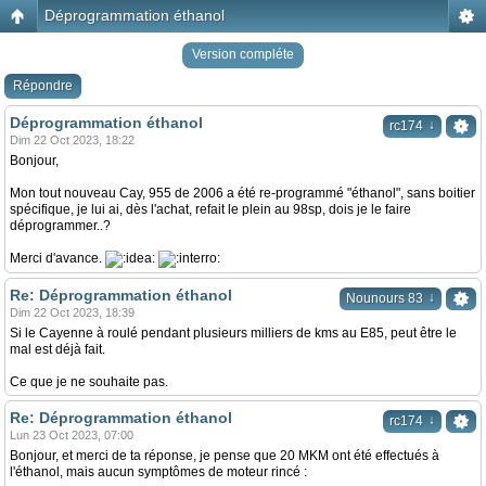
Déprogrammation éthanol
Version compléte
Répondre
Déprogrammation éthanol
↓
rc174
Dim 22 Oct 2023, 18:22
Bonjour,
Mon tout nouveau Cay, 955 de 2006 a été re-programmé "éthanol", sans boitier
spécifique, je lui ai, dès l'achat, refait le plein au 98sp, dois je le faire
déprogrammer..?
Merci d'avance.
Re: Déprogrammation éthanol
↓
Nounours 83
Dim 22 Oct 2023, 18:39
Si le Cayenne à roulé pendant plusieurs milliers de kms au E85, peut être le
mal est déjà fait.
Ce que je ne souhaite pas.
Re: Déprogrammation éthanol
↓
rc174
Lun 23 Oct 2023, 07:00
Bonjour, et merci de ta réponse, je pense que 20 MKM ont été effectués à
l'éthanol, mais aucun symptômes de moteur rincé :