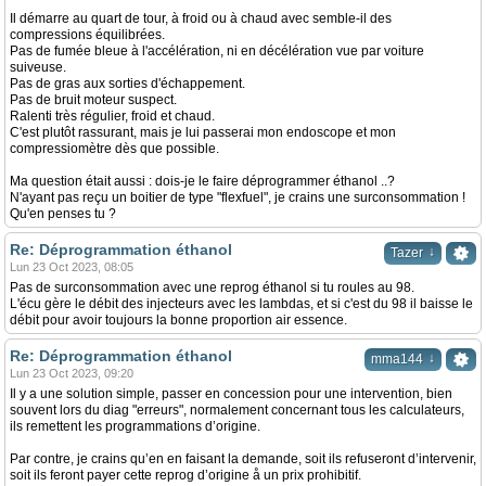
Il démarre au quart de tour, à froid ou à chaud avec semble-il des
compressions équilibrées.
Pas de fumée bleue à l'accélération, ni en décélération vue par voiture
suiveuse.
Pas de gras aux sorties d'échappement.
Pas de bruit moteur suspect.
Ralenti très régulier, froid et chaud.
C'est plutôt rassurant, mais je lui passerai mon endoscope et mon
compressiomètre dès que possible.
Ma question était aussi : dois-je le faire déprogrammer éthanol ..?
N'ayant pas reçu un boitier de type "flexfuel", je crains une surconsommation !
Qu'en penses tu ?
Re: Déprogrammation éthanol
↓
Tazer
Lun 23 Oct 2023, 08:05
Pas de surconsommation avec une reprog éthanol si tu roules au 98.
L'écu gère le débit des injecteurs avec les lambdas, et si c'est du 98 il baisse le
débit pour avoir toujours la bonne proportion air essence.
Re: Déprogrammation éthanol
↓
mma144
Lun 23 Oct 2023, 09:20
Il y a une solution simple, passer en concession pour une intervention, bien
souvent lors du diag "erreurs", normalement concernant tous les calculateurs,
ils remettent les programmations d’origine.
Par contre, je crains qu’en en faisant la demande, soit ils refuseront d’intervenir,
soit ils feront payer cette reprog d’origine å un prix prohibitif.