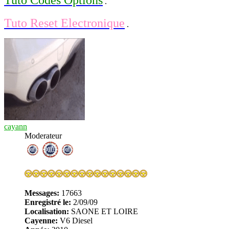
Tuto Codes Options
.
Tuto Reset Electronique
.
cayann
Moderateur
Messages:
17663
Enregistré le:
2/09/09
Localisation:
SAONE ET LOIRE
Cayenne:
V6 Diesel