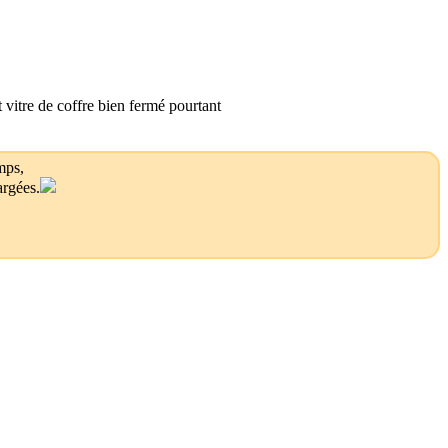
t vitre de coffre bien fermé pourtant
mps,
argées.