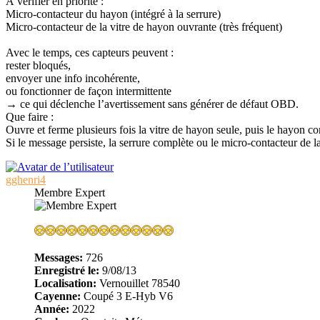
À vérifier en priorité :
Micro‑contacteur du hayon (intégré à la serrure)
Micro‑contacteur de la vitre de hayon ouvrante (très fréquent)
Avec le temps, ces capteurs peuvent :
rester bloqués,
envoyer une info incohérente,
ou fonctionner de façon intermittente
→ ce qui déclenche l’avertissement sans générer de défaut OBD.
Que faire :
Ouvre et ferme plusieurs fois la vitre de hayon seule, puis le hayon c
Si le message persiste, la serrure complète ou le micro‑contacteur de l
gghenri4
Membre Expert
Messages:
726
Enregistré le:
9/08/13
Localisation:
Vernouillet 78540
Cayenne:
Coupé 3 E-Hyb V6
Année:
2022