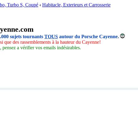
rbo, Turbo S, Coupé
‹
Habitacle, Exterieurs et Carrosserie
yenne.com
5.000 sujets tournants
TOUS
autour du Porsche Cayenne.
insi que des rassemblements à la hauteur du Cayenne!
 pensez a vérifier vos emails indésirables.