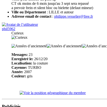
CT ok moins de 6 mois jusqu'au 3 sept sera repassé
a prevoir frein et silent bloc ou bielette (defaut mineur)
Ville ou Département
: LILLE et autour
Adresse email de contact
:
philippe.vesselier@free.fr
phil5962
Curieux
Messages:
23
Enregistré le:
26/12/20
Localisation:
la couture
Cayenne:
TURBO
Année:
2007
Couleur:
gris
Publicités