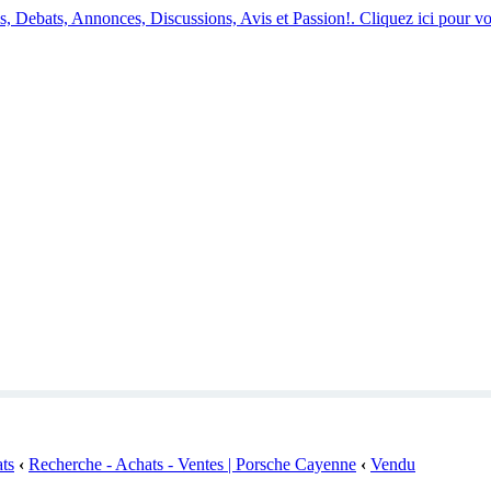
 Debats, Annonces, Discussions, Avis et Passion!. Cliquez ici pour vo
ats
‹
Recherche - Achats - Ventes | Porsche Cayenne
‹
Vendu