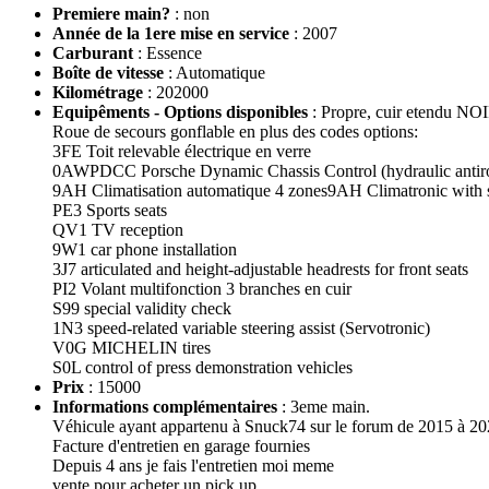
Premiere main?
: non
Année de la 1ere mise en service
: 2007
Carburant
: Essence
Boîte de vitesse
: Automatique
Kilométrage
: 202000
Equipêments - Options disponibles
: Propre, cuir etendu NO
Roue de secours gonflable en plus des codes options:
3FE Toit relevable électrique en verre
0AWPDCC Porsche Dynamic Chassis Control (hydraulic antirol
9AH Climatisation automatique 4 zones9AH Climatronic with 
PE3 Sports seats
QV1 TV reception
9W1 car phone installation
3J7 articulated and height-adjustable headrests for front seats
PI2 Volant multifonction 3 branches en cuir
S99 special validity check
1N3 speed-related variable steering assist (Servotronic)
V0G MICHELIN tires
S0L control of press demonstration vehicles
Prix
: 15000
Informations complémentaires
: 3eme main.
Véhicule ayant appartenu à Snuck74 sur le forum de 2015 à 2
Facture d'entretien en garage fournies
Depuis 4 ans je fais l'entretien moi meme
vente pour acheter un pick up