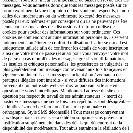
messages. Vous admettez donc que tous les messages postés sur ce
forum expriment la vue et opinion de leurs auteurs respectifs, et non
celles des modérateurs ou du webmestre (excepté des messages
postés par eux-mêmes) et par conséquent qu ils ne peuvent pas être
tenus pour responsables des discussions. Ce forum utilise des
cookies pour stocker des informations sur votre ordinateur. Ces
cookies ne contiendront aucune information personnelle, ils servent
uniquement à améliorer le confort d utilisation. L adresse e-mail est
uniquement utilisée afin de confirmer les détails de votre inscription
ainsi que votre mot de passe (et aussi pour vous renvoyer votre mot
de passe en cas d oubli). - les messages agressifs ou diffamatoires,
les insultes et critiques personnelles, les grossièretés et vulgarités, et
plus généralement tout message contrevenant aux lois françaises en
vigueur sont interdits - les messages incitant à ou évoquant à des
pratiques illégales sont interdits - si vous diffusez des informations
provenant d un autre site web, vérifiez auparavant si le site en
question ne vous l interdit pas. Mentionnez l adresse du site en
question par respect du travail de ses administrateurs ! - merci de
poster vos messages une seule fois. Les répétitions sont désagréables
et inutiles ! - merci de faire un effort sur la grammaire et l
orthographe. Style SMS déconseillé ! Tout message contrevenant
aux dispositions ci-dessus sera édité ou supprimé sans préavis ni
justification supplémentaire dans des délais qui dépendront de la
disponibilité des modérateurs. Tout abus entraînera la résiliation de l