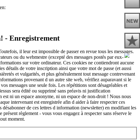
n! - Enregistrement
utefois, il leur est impossible de passer en revue tous les messages.
érateurs ou du webmestre (excepté des messages postés par eux-
nformations sur votre ordinateur. Ces cookies ne contiendront aucune
es détails de votre inscription ainsi que votre mot de passe (et aussi
ssièretés et vulgarités, et plus généralement tout message contrevenant
 informations provenant d un autre site web, vérifiez auparavant si le
r vos messages une seule fois. Les répétitions sont désagréables et
essus sera édité ou supprimé sans préavis ni justification
et n est ni un espace anonyme, ni un espace de non-droit ! Nous nous
aque intervenant est enregistrée afin d aider à faire respecter ces
ésabonner de ces lettres d information (newsletter) en modifiant les
 le présent règlement - vous vous engagez à respecter sans réserve le
 tout moment.