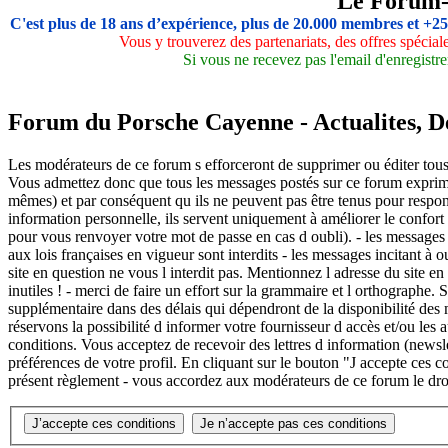
Le Forum
C'est plus de 18 ans d’expérience, plus de 20.000 membres et +2
Vous y trouverez des partenariats, des offres spécia
Si vous ne recevez pas l'email d'enregistre
Forum du Porsche Cayenne - Actualites, Deb
Les modérateurs de ce forum s efforceront de supprimer ou éditer tous 
Vous admettez donc que tous les messages postés sur ce forum exprime
mêmes) et par conséquent qu ils ne peuvent pas être tenus pour respon
information personnelle, ils servent uniquement à améliorer le confort d
pour vous renvoyer votre mot de passe en cas d oubli). - les messages ag
aux lois françaises en vigueur sont interdits - les messages incitant à 
site en question ne vous l interdit pas. Mentionnez l adresse du site en
inutiles ! - merci de faire un effort sur la grammaire et l orthographe
supplémentaire dans des délais qui dépendront de la disponibilité des m
réservons la possibilité d informer votre fournisseur d accès et/ou les 
conditions. Vous acceptez de recevoir des lettres d information (new
préférences de votre profil. En cliquant sur le bouton "J accepte ces c
présent règlement - vous accordez aux modérateurs de ce forum le droi