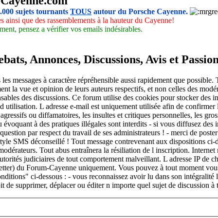
-Cayenne.com
5.000 sujets tournants
TOUS
autour du Porsche Cayenne.
les ainsi que des rassemblements à la hauteur du Cayenne!
ment, pensez a vérifier vos emails indésirables.
ats, Annonces, Discussions, Avis et Passio
les messages à caractère répréhensible aussi rapidement que possible. To
nt la vue et opinion de leurs auteurs respectifs, et non celles des mod
sables des discussions. Ce forum utilise des cookies pour stocker des i
 utilisation. L adresse e-mail est uniquement utilisée afin de confirmer l
ressifs ou diffamatoires, les insultes et critiques personnelles, les gro
ou évoquant à des pratiques illégales sont interdits - si vous diffusez des
 question par respect du travail de ses administrateurs ! - merci de poste
. Style SMS déconseillé ! Tout message contrevenant aux dispositions ci-d
odérateurs. Tout abus entraînera la résiliation de l inscription. Intern
autorités judiciaires de tout comportement malveillant. L adresse IP de ch
sletter) du Forum-Cayenne uniquement. Vous pouvez à tout moment vous d
onditions" ci-dessous : - vous reconnaissez avoir lu dans son intégralité
t de supprimer, déplacer ou éditer n importe quel sujet de discussion à