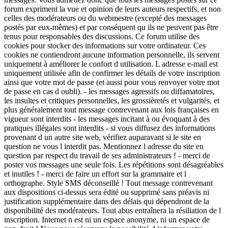
forum expriment la vue et opinion de leurs auteurs respectifs, et non
celles des modérateurs ou du webmestre (excepté des messages
postés par eux-mêmes) et par conséquent qu ils ne peuvent pas être
tenus pour responsables des discussions. Ce forum utilise des
cookies pour stocker des informations sur votre ordinateur. Ces
cookies ne contiendront aucune information personnelle, ils servent
uniquement à améliorer le confort d utilisation. L adresse e-mail est
uniquement utilisée afin de confirmer les détails de votre inscription
ainsi que votre mot de passe (et aussi pour vous renvoyer votre mot
de passe en cas d oubli). - les messages agressifs ou diffamatoires,
les insultes et critiques personnelles, les grossièretés et vulgarités, et
plus généralement tout message contrevenant aux lois françaises en
vigueur sont interdits - les messages incitant à ou évoquant à des
pratiques illégales sont interdits - si vous diffusez des informations
provenant d un autre site web, vérifiez auparavant si le site en
question ne vous l interdit pas. Mentionnez l adresse du site en
question par respect du travail de ses administrateurs ! - merci de
poster vos messages une seule fois. Les répétitions sont désagréables
et inutiles ! - merci de faire un effort sur la grammaire et l
orthographe. Style SMS déconseillé ! Tout message contrevenant
aux dispositions ci-dessus sera édité ou supprimé sans préavis ni
justification supplémentaire dans des délais qui dépendront de la
disponibilité des modérateurs. Tout abus entraînera la résiliation de l
inscription. Internet n est ni un espace anonyme, ni un espace de