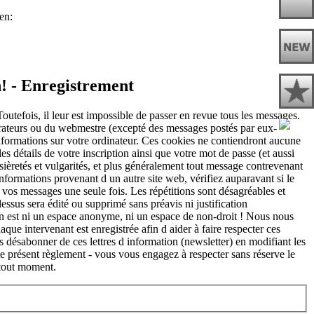
n! - Enregistrement
utefois, il leur est impossible de passer en revue tous les messages.
érateurs ou du webmestre (excepté des messages postés par eux-
nformations sur votre ordinateur. Ces cookies ne contiendront aucune
es détails de votre inscription ainsi que votre mot de passe (et aussi
ssièretés et vulgarités, et plus généralement tout message contrevenant
 informations provenant d un autre site web, vérifiez auparavant si le
r vos messages une seule fois. Les répétitions sont désagréables et
essus sera édité ou supprimé sans préavis ni justification
et n est ni un espace anonyme, ni un espace de non-droit ! Nous nous
aque intervenant est enregistrée afin d aider à faire respecter ces
ésabonner de ces lettres d information (newsletter) en modifiant les
 le présent règlement - vous vous engagez à respecter sans réserve le
 tout moment.