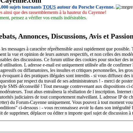
-Cayenne.com
5.000 sujets tournants
TOUS
autour du Porsche Cayenne.
les ainsi que des rassemblements à la hauteur du Cayenne!
ment, pensez a vérifier vos emails indésirables.
ats, Annonces, Discussions, Avis et Passio
les messages à caractère répréhensible aussi rapidement que possible. To
nt la vue et opinion de leurs auteurs respectifs, et non celles des mod
sables des discussions. Ce forum utilise des cookies pour stocker des i
 utilisation. L adresse e-mail est uniquement utilisée afin de confirmer l
ressifs ou diffamatoires, les insultes et critiques personnelles, les gro
ou évoquant à des pratiques illégales sont interdits - si vous diffusez des
 question par respect du travail de ses administrateurs ! - merci de poste
. Style SMS déconseillé ! Tout message contrevenant aux dispositions ci-d
odérateurs. Tout abus entraînera la résiliation de l inscription. Intern
autorités judiciaires de tout comportement malveillant. L adresse IP de ch
sletter) du Forum-Cayenne uniquement. Vous pouvez à tout moment vous d
onditions" ci-dessous : - vous reconnaissez avoir lu dans son intégralité
t de supprimer, déplacer ou éditer n importe quel sujet de discussion à