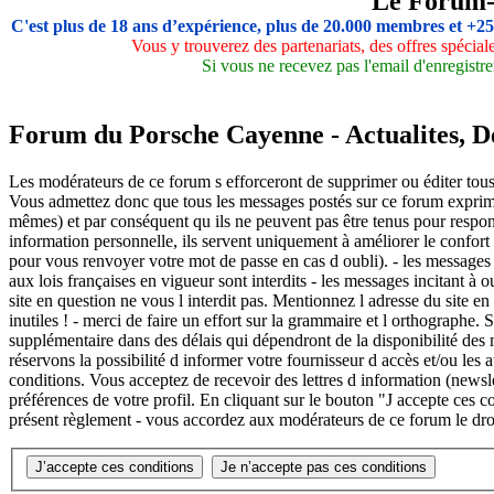
Le Forum
C'est plus de 18 ans d’expérience, plus de 20.000 membres et +2
Vous y trouverez des partenariats, des offres spécia
Si vous ne recevez pas l'email d'enregistre
Forum du Porsche Cayenne - Actualites, Deb
Les modérateurs de ce forum s efforceront de supprimer ou éditer tous 
Vous admettez donc que tous les messages postés sur ce forum exprime
mêmes) et par conséquent qu ils ne peuvent pas être tenus pour respon
information personnelle, ils servent uniquement à améliorer le confort d
pour vous renvoyer votre mot de passe en cas d oubli). - les messages ag
aux lois françaises en vigueur sont interdits - les messages incitant à 
site en question ne vous l interdit pas. Mentionnez l adresse du site en
inutiles ! - merci de faire un effort sur la grammaire et l orthographe
supplémentaire dans des délais qui dépendront de la disponibilité des m
réservons la possibilité d informer votre fournisseur d accès et/ou les 
conditions. Vous acceptez de recevoir des lettres d information (new
préférences de votre profil. En cliquant sur le bouton "J accepte ces c
présent règlement - vous accordez aux modérateurs de ce forum le droi