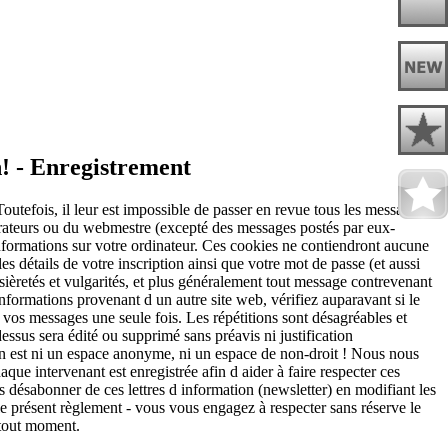
n! - Enregistrement
utefois, il leur est impossible de passer en revue tous les messages.
érateurs ou du webmestre (excepté des messages postés par eux-
nformations sur votre ordinateur. Ces cookies ne contiendront aucune
es détails de votre inscription ainsi que votre mot de passe (et aussi
ssièretés et vulgarités, et plus généralement tout message contrevenant
 informations provenant d un autre site web, vérifiez auparavant si le
r vos messages une seule fois. Les répétitions sont désagréables et
essus sera édité ou supprimé sans préavis ni justification
et n est ni un espace anonyme, ni un espace de non-droit ! Nous nous
aque intervenant est enregistrée afin d aider à faire respecter ces
ésabonner de ces lettres d information (newsletter) en modifiant les
 le présent règlement - vous vous engagez à respecter sans réserve le
 tout moment.