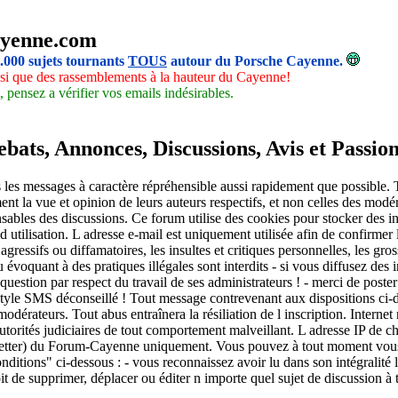
yenne.com
5.000 sujets tournants
TOUS
autour du Porsche Cayenne.
insi que des rassemblements à la hauteur du Cayenne!
 pensez a vérifier vos emails indésirables.
ats, Annonces, Discussions, Avis et Passio
les messages à caractère répréhensible aussi rapidement que possible. To
nt la vue et opinion de leurs auteurs respectifs, et non celles des mod
sables des discussions. Ce forum utilise des cookies pour stocker des i
 utilisation. L adresse e-mail est uniquement utilisée afin de confirmer l
ressifs ou diffamatoires, les insultes et critiques personnelles, les gro
ou évoquant à des pratiques illégales sont interdits - si vous diffusez des
 question par respect du travail de ses administrateurs ! - merci de poste
. Style SMS déconseillé ! Tout message contrevenant aux dispositions ci-d
odérateurs. Tout abus entraînera la résiliation de l inscription. Intern
autorités judiciaires de tout comportement malveillant. L adresse IP de ch
sletter) du Forum-Cayenne uniquement. Vous pouvez à tout moment vous d
onditions" ci-dessous : - vous reconnaissez avoir lu dans son intégralité
t de supprimer, déplacer ou éditer n importe quel sujet de discussion à