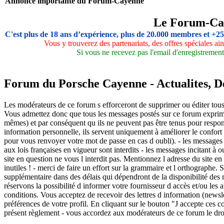
Annonce importante du Forum-Cayenne
Le Forum-Ca
C'est plus de 18 ans d’expérience, plus de 20.000 membres et +2
Vous y trouverez des partenariats, des offres spéciales a
Si vous ne recevez pas l'email d'enregistrement,
Forum du Porsche Cayenne - Actualites, Deb
Les modérateurs de ce forum s efforceront de supprimer ou éditer tous 
Vous admettez donc que tous les messages postés sur ce forum exprime
mêmes) et par conséquent qu ils ne peuvent pas être tenus pour respon
information personnelle, ils servent uniquement à améliorer le confort d
pour vous renvoyer votre mot de passe en cas d oubli). - les messages ag
aux lois françaises en vigueur sont interdits - les messages incitant à 
site en question ne vous l interdit pas. Mentionnez l adresse du site en
inutiles ! - merci de faire un effort sur la grammaire et l orthographe
supplémentaire dans des délais qui dépendront de la disponibilité des m
réservons la possibilité d informer votre fournisseur d accès et/ou les 
conditions. Vous acceptez de recevoir des lettres d information (new
préférences de votre profil. En cliquant sur le bouton "J accepte ces c
présent règlement - vous accordez aux modérateurs de ce forum le droi