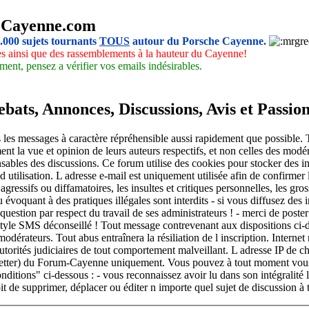
-Cayenne.com
5.000 sujets tournants
TOUS
autour du Porsche Cayenne.
les ainsi que des rassemblements à la hauteur du Cayenne!
ment, pensez a vérifier vos emails indésirables.
ats, Annonces, Discussions, Avis et Passio
les messages à caractère répréhensible aussi rapidement que possible. To
nt la vue et opinion de leurs auteurs respectifs, et non celles des mod
sables des discussions. Ce forum utilise des cookies pour stocker des i
 utilisation. L adresse e-mail est uniquement utilisée afin de confirmer l
ressifs ou diffamatoires, les insultes et critiques personnelles, les gro
ou évoquant à des pratiques illégales sont interdits - si vous diffusez des
 question par respect du travail de ses administrateurs ! - merci de poste
. Style SMS déconseillé ! Tout message contrevenant aux dispositions ci-d
odérateurs. Tout abus entraînera la résiliation de l inscription. Intern
autorités judiciaires de tout comportement malveillant. L adresse IP de ch
sletter) du Forum-Cayenne uniquement. Vous pouvez à tout moment vous d
onditions" ci-dessous : - vous reconnaissez avoir lu dans son intégralité
t de supprimer, déplacer ou éditer n importe quel sujet de discussion à