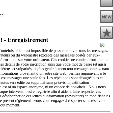
n! - Enregistrement
utefois, il leur est impossible de passer en revue tous les messages.
érateurs ou du webmestre (excepté des messages postés par eux-
nformations sur votre ordinateur. Ces cookies ne contiendront aucune
es détails de votre inscription ainsi que votre mot de passe (et aussi
ssièretés et vulgarités, et plus généralement tout message contrevenant
 informations provenant d un autre site web, vérifiez auparavant si le
r vos messages une seule fois. Les répétitions sont désagréables et
essus sera édité ou supprimé sans préavis ni justification
et n est ni un espace anonyme, ni un espace de non-droit ! Nous nous
aque intervenant est enregistrée afin d aider à faire respecter ces
ésabonner de ces lettres d information (newsletter) en modifiant les
 le présent règlement - vous vous engagez à respecter sans réserve le
 tout moment.