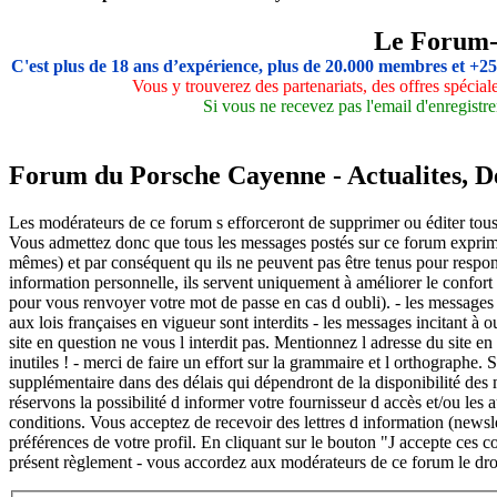
Le Forum
C'est plus de 18 ans d’expérience, plus de 20.000 membres et +2
Vous y trouverez des partenariats, des offres spécia
Si vous ne recevez pas l'email d'enregistre
Forum du Porsche Cayenne - Actualites, Deb
Les modérateurs de ce forum s efforceront de supprimer ou éditer tous 
Vous admettez donc que tous les messages postés sur ce forum exprime
mêmes) et par conséquent qu ils ne peuvent pas être tenus pour respon
information personnelle, ils servent uniquement à améliorer le confort d
pour vous renvoyer votre mot de passe en cas d oubli). - les messages ag
aux lois françaises en vigueur sont interdits - les messages incitant à 
site en question ne vous l interdit pas. Mentionnez l adresse du site en
inutiles ! - merci de faire un effort sur la grammaire et l orthographe
supplémentaire dans des délais qui dépendront de la disponibilité des m
réservons la possibilité d informer votre fournisseur d accès et/ou les 
conditions. Vous acceptez de recevoir des lettres d information (new
préférences de votre profil. En cliquant sur le bouton "J accepte ces c
présent règlement - vous accordez aux modérateurs de ce forum le droi