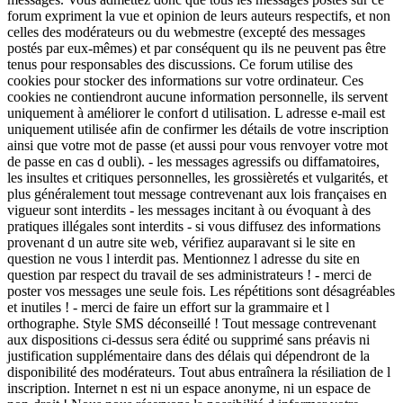
forum expriment la vue et opinion de leurs auteurs respectifs, et non
celles des modérateurs ou du webmestre (excepté des messages
postés par eux-mêmes) et par conséquent qu ils ne peuvent pas être
tenus pour responsables des discussions. Ce forum utilise des
cookies pour stocker des informations sur votre ordinateur. Ces
cookies ne contiendront aucune information personnelle, ils servent
uniquement à améliorer le confort d utilisation. L adresse e-mail est
uniquement utilisée afin de confirmer les détails de votre inscription
ainsi que votre mot de passe (et aussi pour vous renvoyer votre mot
de passe en cas d oubli). - les messages agressifs ou diffamatoires,
les insultes et critiques personnelles, les grossièretés et vulgarités, et
plus généralement tout message contrevenant aux lois françaises en
vigueur sont interdits - les messages incitant à ou évoquant à des
pratiques illégales sont interdits - si vous diffusez des informations
provenant d un autre site web, vérifiez auparavant si le site en
question ne vous l interdit pas. Mentionnez l adresse du site en
question par respect du travail de ses administrateurs ! - merci de
poster vos messages une seule fois. Les répétitions sont désagréables
et inutiles ! - merci de faire un effort sur la grammaire et l
orthographe. Style SMS déconseillé ! Tout message contrevenant
aux dispositions ci-dessus sera édité ou supprimé sans préavis ni
justification supplémentaire dans des délais qui dépendront de la
disponibilité des modérateurs. Tout abus entraînera la résiliation de l
inscription. Internet n est ni un espace anonyme, ni un espace de