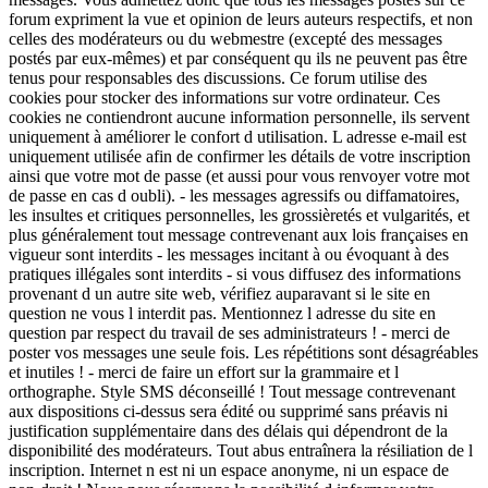
forum expriment la vue et opinion de leurs auteurs respectifs, et non
celles des modérateurs ou du webmestre (excepté des messages
postés par eux-mêmes) et par conséquent qu ils ne peuvent pas être
tenus pour responsables des discussions. Ce forum utilise des
cookies pour stocker des informations sur votre ordinateur. Ces
cookies ne contiendront aucune information personnelle, ils servent
uniquement à améliorer le confort d utilisation. L adresse e-mail est
uniquement utilisée afin de confirmer les détails de votre inscription
ainsi que votre mot de passe (et aussi pour vous renvoyer votre mot
de passe en cas d oubli). - les messages agressifs ou diffamatoires,
les insultes et critiques personnelles, les grossièretés et vulgarités, et
plus généralement tout message contrevenant aux lois françaises en
vigueur sont interdits - les messages incitant à ou évoquant à des
pratiques illégales sont interdits - si vous diffusez des informations
provenant d un autre site web, vérifiez auparavant si le site en
question ne vous l interdit pas. Mentionnez l adresse du site en
question par respect du travail de ses administrateurs ! - merci de
poster vos messages une seule fois. Les répétitions sont désagréables
et inutiles ! - merci de faire un effort sur la grammaire et l
orthographe. Style SMS déconseillé ! Tout message contrevenant
aux dispositions ci-dessus sera édité ou supprimé sans préavis ni
justification supplémentaire dans des délais qui dépendront de la
disponibilité des modérateurs. Tout abus entraînera la résiliation de l
inscription. Internet n est ni un espace anonyme, ni un espace de