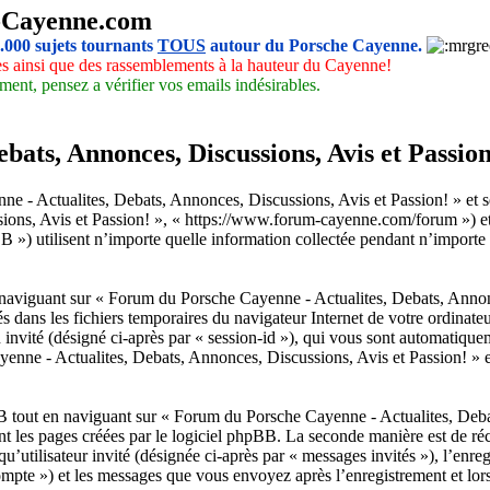
-Cayenne.com
5.000 sujets tournants
TOUS
autour du Porsche Cayenne.
les ainsi que des rassemblements à la hauteur du Cayenne!
ment, pensez a vérifier vos emails indésirables.
ats, Annonces, Discussions, Avis et Passion!
- Actualites, Debats, Annonces, Discussions, Avis et Passion! » et ses 
ns, Avis et Passion! », « https://www.forum-cayenne.com/forum ») et ph
ilisent n’importe quelle information collectée pendant n’importe quel
naviguant sur « Forum du Porsche Cayenne - Actualites, Debats, Annonc
gés dans les fichiers temporaires du navigateur Internet de votre ordinat
sion invité (désigné ci-après par « session-id »), qui vous sont automatiq
nne - Actualites, Debats, Annonces, Discussions, Avis et Passion! » et e
 tout en naviguant sur « Forum du Porsche Cayenne - Actualites, Debat
nt les pages créées par le logiciel phpBB. La seconde manière est de ré
nt qu’utilisateur invité (désignée ci-après par « messages invités »), l’e
ompte ») et les messages que vous envoyez après l’enregistrement et lor