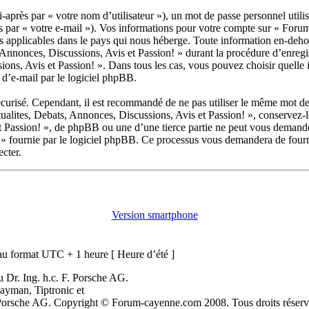
après par « votre nom d’utilisateur »), un mot de passe personnel utili
rès par « votre e-mail »). Vos informations pour votre compte sur « Fo
es applicables dans le pays qui nous héberge. Toute information en-dehor
nonces, Discussions, Avis et Passion! » durant la procédure d’enregistr
ns, Avis et Passion! ». Dans tous les cas, vous pouvez choisir quelle 
 d’e-mail par le logiciel phpBB.
écurisé. Cependant, il est recommandé de ne pas utiliser le même mot de p
lites, Debats, Annonces, Discussions, Avis et Passion! », conservez-l
 Passion! », de phpBB ou une d’une tierce partie ne peut vous demande
 » fournie par le logiciel phpBB. Ce processus vous demandera de fournir
cter.
Version smartphone
u format UTC + 1 heure [ Heure d’été ]
 Dr. Ing. h.c. F. Porsche AG.
ayman, Tiptronic et
. Porsche AG. Copyright © Forum-cayenne.com 2008. Tous droits réserv