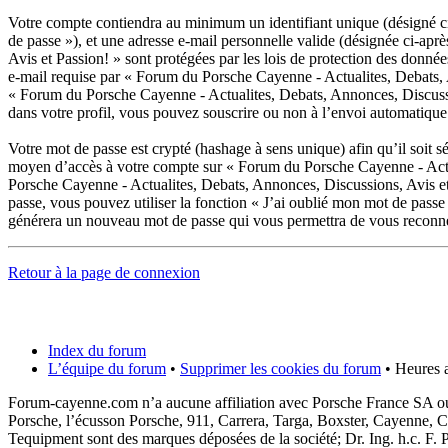
Votre compte contiendra au minimum un identifiant unique (désigné ci-
de passe »), et une adresse e-mail personnelle valide (désignée ci-ap
Avis et Passion! » sont protégées par les lois de protection des donné
e-mail requise par « Forum du Porsche Cayenne - Actualites, Debats, An
« Forum du Porsche Cayenne - Actualites, Debats, Annonces, Discussio
dans votre profil, vous pouvez souscrire ou non à l’envoi automatique
Votre mot de passe est crypté (hashage à sens unique) afin qu’il soit s
moyen d’accès à votre compte sur « Forum du Porsche Cayenne - Actua
Porsche Cayenne - Actualites, Debats, Annonces, Discussions, Avis et
passe, vous pouvez utiliser la fonction « J’ai oublié mon mot de passe
générera un nouveau mot de passe qui vous permettra de vous reconne
Retour à la page de connexion
Index du forum
L’équipe du forum
•
Supprimer les cookies du forum
• Heures a
Forum-cayenne.com n’a aucune affiliation avec Porsche France SA ou
Porsche, l’écusson Porsche, 911, Carrera, Targa, Boxster, Cayenne, C
Tequipment sont des marques déposées de la société; Dr. Ing. h.c. F