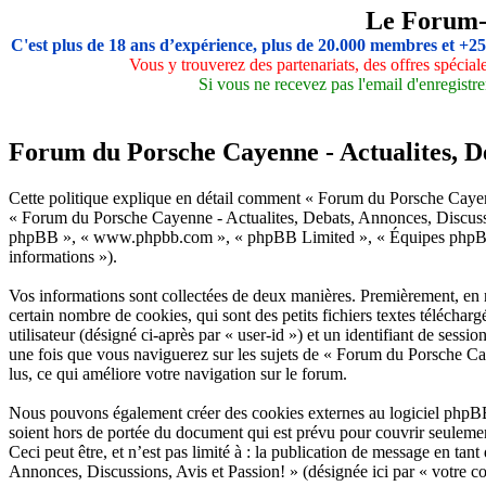
Le Forum
C'est plus de 18 ans d’expérience, plus de 20.000 membres et +2
Vous y trouverez des partenariats, des offres spécia
Si vous ne recevez pas l'email d'enregistre
Forum du Porsche Cayenne - Actualites, Deb
Cette politique explique en détail comment « Forum du Porsche Cayenne 
« Forum du Porsche Cayenne - Actualites, Debats, Annonces, Discussio
phpBB », « www.phpbb.com », « phpBB Limited », « Équipes phpBB ») ut
informations »).
Vos informations sont collectées de deux manières. Premièrement, en 
certain nombre de cookies, qui sont des petits fichiers textes téléchar
utilisateur (désigné ci-après par « user-id ») et un identifiant de ses
une fois que vous naviguerez sur les sujets de « Forum du Porsche Caye
lus, ce qui améliore votre navigation sur le forum.
Nous pouvons également créer des cookies externes au logiciel phpBB
soient hors de portée du document qui est prévu pour couvrir seuleme
Ceci peut être, et n’est pas limité à : la publication de message en ta
Annonces, Discussions, Avis et Passion! » (désignée ici par « votre c