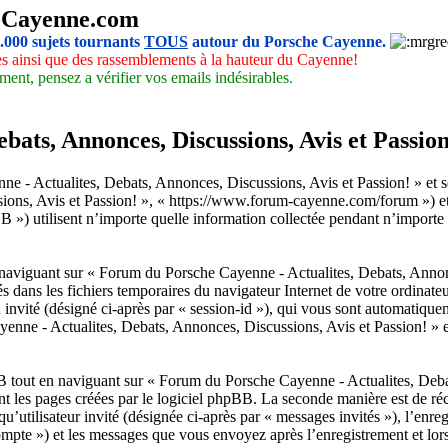
-Cayenne.com
5.000 sujets tournants
TOUS
autour du Porsche Cayenne.
les ainsi que des rassemblements à la hauteur du Cayenne!
ment, pensez a vérifier vos emails indésirables.
ats, Annonces, Discussions, Avis et Passion!
- Actualites, Debats, Annonces, Discussions, Avis et Passion! » et ses 
ns, Avis et Passion! », « https://www.forum-cayenne.com/forum ») et ph
ilisent n’importe quelle information collectée pendant n’importe quel
naviguant sur « Forum du Porsche Cayenne - Actualites, Debats, Annonc
gés dans les fichiers temporaires du navigateur Internet de votre ordinat
sion invité (désigné ci-après par « session-id »), qui vous sont automatiq
nne - Actualites, Debats, Annonces, Discussions, Avis et Passion! » et e
 tout en naviguant sur « Forum du Porsche Cayenne - Actualites, Debat
nt les pages créées par le logiciel phpBB. La seconde manière est de ré
nt qu’utilisateur invité (désignée ci-après par « messages invités »), l’e
ompte ») et les messages que vous envoyez après l’enregistrement et lor