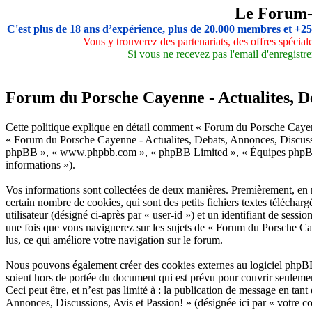
Le Forum
C'est plus de 18 ans d’expérience, plus de 20.000 membres et +2
Vous y trouverez des partenariats, des offres spécia
Si vous ne recevez pas l'email d'enregistre
Forum du Porsche Cayenne - Actualites, Deb
Cette politique explique en détail comment « Forum du Porsche Cayenne 
« Forum du Porsche Cayenne - Actualites, Debats, Annonces, Discussio
phpBB », « www.phpbb.com », « phpBB Limited », « Équipes phpBB ») ut
informations »).
Vos informations sont collectées de deux manières. Premièrement, en 
certain nombre de cookies, qui sont des petits fichiers textes téléchar
utilisateur (désigné ci-après par « user-id ») et un identifiant de ses
une fois que vous naviguerez sur les sujets de « Forum du Porsche Caye
lus, ce qui améliore votre navigation sur le forum.
Nous pouvons également créer des cookies externes au logiciel phpBB
soient hors de portée du document qui est prévu pour couvrir seuleme
Ceci peut être, et n’est pas limité à : la publication de message en ta
Annonces, Discussions, Avis et Passion! » (désignée ici par « votre c