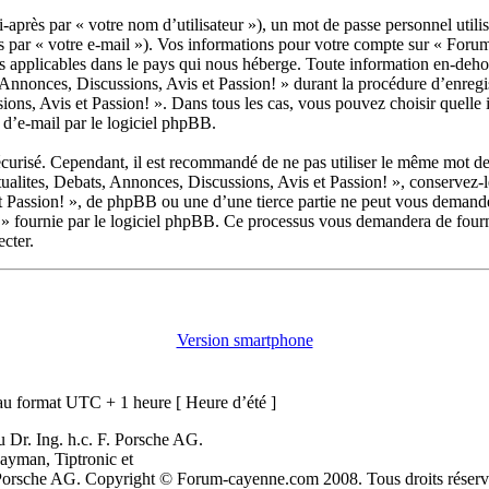
après par « votre nom d’utilisateur »), un mot de passe personnel utili
rès par « votre e-mail »). Vos informations pour votre compte sur « Fo
es applicables dans le pays qui nous héberge. Toute information en-dehor
nonces, Discussions, Avis et Passion! » durant la procédure d’enregistr
ns, Avis et Passion! ». Dans tous les cas, vous pouvez choisir quelle 
 d’e-mail par le logiciel phpBB.
écurisé. Cependant, il est recommandé de ne pas utiliser le même mot de p
lites, Debats, Annonces, Discussions, Avis et Passion! », conservez-l
 Passion! », de phpBB ou une d’une tierce partie ne peut vous demande
 » fournie par le logiciel phpBB. Ce processus vous demandera de fournir
cter.
Version smartphone
u format UTC + 1 heure [ Heure d’été ]
 Dr. Ing. h.c. F. Porsche AG.
ayman, Tiptronic et
. Porsche AG. Copyright © Forum-cayenne.com 2008. Tous droits réserv