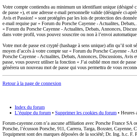
Votre compte contiendra au minimum un identifiant unique (désigné ci-
de passe »), et une adresse e-mail personnelle valide (désignée ci-ap
Avis et Passion! » sont protégées par les lois de protection des donné
e-mail requise par « Forum du Porsche Cayenne - Actualites, Debats, An
« Forum du Porsche Cayenne - Actualites, Debats, Annonces, Discussio
dans votre profil, vous pouvez souscrire ou non à l’envoi automatique
Votre mot de passe est crypté (hashage à sens unique) afin qu’il soit s
moyen d’accès à votre compte sur « Forum du Porsche Cayenne - Actua
Porsche Cayenne - Actualites, Debats, Annonces, Discussions, Avis et
passe, vous pouvez utiliser la fonction « J’ai oublié mon mot de passe
générera un nouveau mot de passe qui vous permettra de vous reconne
Retour à la page de connexion
Index du forum
L’équipe du forum
•
Supprimer les cookies du forum
• Heures a
Forum-cayenne.com n’a aucune affiliation avec Porsche France SA ou
Porsche, l’écusson Porsche, 911, Carrera, Targa, Boxster, Cayenne, C
Tequipment sont des marques déposées de la société; Dr. Ing. h.c. F