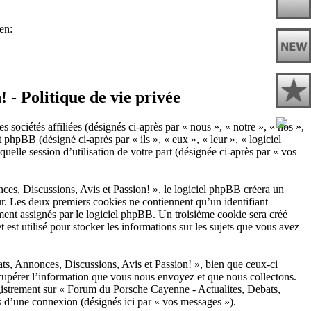
 - Politique de vie privée
sociétés affiliées (désignés ci-après par « nous », « notre », « nos »,
pBB (désigné ci-après par « ils », « eux », « leur », « logiciel
le session d’utilisation de votre part (désignée ci-après par « vos
es, Discussions, Avis et Passion! », le logiciel phpBB créera un
eur. Les deux premiers cookies ne contiennent qu’un identifiant
uement assignés par le logiciel phpBB. Un troisième cookie sera créé
st utilisé pour stocker les informations sur les sujets que vous avez
s, Annonces, Discussions, Avis et Passion! », bien que ceux-ci
cupérer l’information que vous nous envoyez et que nous collectons.
nregistrement sur « Forum du Porsche Cayenne - Actualites, Debats,
s d’une connexion (désignés ici par « vos messages »).