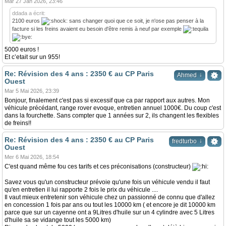
Mar 27 Jan 2026, 23:46
ddada a écrit:
2100 euros
sans changer quoi que ce soit, je n'ose pas penser à la
facture si les freins avaient eu besoin d'être remis à neuf par exemple
5000 euros !
Et c’etait sur un 955!
Re: Révision des 4 ans : 2350 € au CP Paris
↓
Ahmed
Ouest
Mar 5 Mai 2026, 23:39
Bonjour, finalement c'est pas si excessif que ca par rapport aux autres. Mon
véhicule précédant, range rover evoque, entretien annuel 1000€. Du coup c'est
dans la fourchette. Sans compter que 1 années sur 2, ils changent les flexibles
de freins!!
Re: Révision des 4 ans : 2350 € au CP Paris
↓
fredturbo
Ouest
Mer 6 Mai 2026, 18:54
C'est quand même fou ces tarifs et ces préconisations (constructeur)
Savez vous qu'un constructeur prévoie qu'une fois un véhicule vendu il faut
qu'en entretien il lui rapporte 2 fois le prix du véhicule ....
Il vaut mieux entretenir son véhicule chez un passionné de connu que d'allez
en concession 1 fois par ans ou tout les 10000 km ( et encore je dit 10000 km
parce que sur un cayenne ont a 9Litres d'huile sur un 4 cylindre avec 5 Litres
d'huile sa se vidange tout les 5000 km)