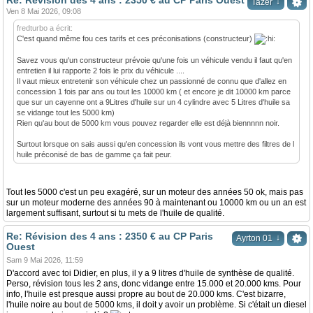
Re: Révision des 4 ans : 2350 € au CP Paris Ouest
↓
Tazer
Ven 8 Mai 2026, 09:08
fredturbo a écrit:
C'est quand même fou ces tarifs et ces préconisations (constructeur)
Savez vous qu'un constructeur prévoie qu'une fois un véhicule vendu il faut qu'en
entretien il lui rapporte 2 fois le prix du véhicule ....
Il vaut mieux entretenir son véhicule chez un passionné de connu que d'allez en
concession 1 fois par ans ou tout les 10000 km ( et encore je dit 10000 km parce
que sur un cayenne ont a 9Litres d'huile sur un 4 cylindre avec 5 Litres d'huile sa
se vidange tout les 5000 km)
Rien qu'au bout de 5000 km vous pouvez regarder elle est déjà biennnnn noir.
Surtout lorsque on sais aussi qu'en concession ils vont vous mettre des filtres de l
huile préconisé de bas de gamme ça fait peur.
Tout les 5000 c'est un peu exagéré, sur un moteur des années 50 ok, mais pas
sur un moteur moderne des années 90 à maintenant ou 10000 km ou un an est
largement suffisant, surtout si tu mets de l'huile de qualité.
Re: Révision des 4 ans : 2350 € au CP Paris
↓
Ayrton 01
Ouest
Sam 9 Mai 2026, 11:59
D'accord avec toi Didier, en plus, il y a 9 litres d'huile de synthèse de qualité.
Perso, révision tous les 2 ans, donc vidange entre 15.000 et 20.000 kms. Pour
info, l'huile est presque aussi propre au bout de 20.000 kms. C'est bizarre,
l'huile noire au bout de 5000 kms, il doit y avoir un problème. Si c'était un diesel