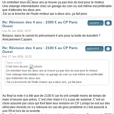
Un entretien tous les deux ans je trouve ça pas bon du tout pour le moteur.
Une vidange intermédiaire chez un garage du coin ou soit même est préférable
que d'attendre les deux ans.
J'ai vu la tronche de l'huile moteur qui a deux ans, ça fait peur.
Re: Révision des 4 ans : 2350 € au CP Paris
↓
cayann
Ouest
Lun 26 Jan 2026, 19:57
Bonjour, dans le carnet ils préconisent 4 ans pour la boite de transfert ?
Amicalement Cayann.
Re: Révision des 4 ans : 2100 € au CP Paris
↓
gghenri4
Ouest
Mar 27 Jan 2026, 10:23
Tazer a écrit:
C'est hors de prix.
Un entretien tous les deux ans je trouve ça pas bon du tout pour le moteur.
Une vidange intermédiaire chez un garage du coin ou soit même est préférable
que d'attendre les deux ans.
J'ai vu la tronche de l'huile moteur qui a deux ans, ça fait peur.
Au final la note n’a été que de 2100 € car ils ont compté moins de temps de
main d’oeuvre que prévu. C’est cher mais il n’y a pas de surprise. C’est un
choix assumé par ceux qui font faire leur revision en CP. Lorsqu’on est sur des
véhicules récents on s’y retrouve en cas de gros problème si c’est associé à
une PA et lors de la revente.