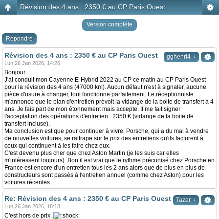
Révision des 4 ans : 2350 € au CP Paris Ouest
Version compléte
Répondre
Révision des 4 ans : 2350 € au CP Paris Ouest
↓
gghenri4
Lun 26 Jan 2026, 14:26
Bonjour
J'ai conduit mon Cayenne E-Hybrid 2022 au CP ce matin au CP Paris Ouest
pour la révision des 4 ans (47000 km). Aucun défaut n'est à signaler, aucune
pièce d'usure à changer, tout fonctionne parfaitement. Le réceptionniste
m'annonce que le plan d'entretien prévoit la vidange de la boite de transfert à 4
ans. Je fais part de mon étonnement mais accepte. Il me fait signer
l'acceptation des opérations d'entretien : 2350 € (vidange de la boite de
transfert incluse).
Ma conclusion est que pour continuer à vivre, Porsche, qui a du mal à vendre
de nouvelles voitures, se rattrape sur le prix des entretiens qu'ils facturent à
ceux qui continuent à les faire chez eux.
C'est devenu plus cher que chez Aston Martin (je les suis car elles
m'intéressent toujours). Bon il est vrai que le rythme préconisé chez Porsche en
France est encore d'un entretien tous les 2 ans alors que de plus en plus de
constructeurs sont passés à l'entretien annuel (comme chez Aston) pour les
voitures récentes.
Re: Révision des 4 ans : 2350 € au CP Paris Ouest
↓
Tazer
Lun 26 Jan 2026, 18:18
C'est hors de prix.