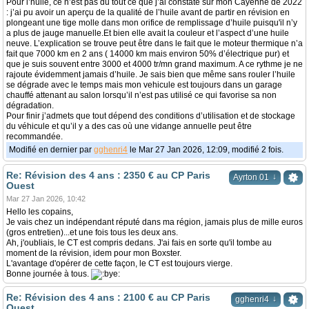
Pour l’huile, ce n’est pas du tout ce que j’ai constaté sur mon Cayenne de 2022
: j’ai pu avoir un aperçu de la qualité de l’huile avant de partir en révision en
plongeant une tige molle dans mon orifice de remplissage d’huile puisqu'il n’y
a plus de jauge manuelle.Et bien elle avait la couleur et l’aspect d’une huile
neuve. L’explication se trouve peut être dans le fait que le moteur thermique n’a
fait que 7000 km en 2 ans ( 14000 km mais environ 50% d’électrique pur) et
que je suis souvent entre 3000 et 4000 tr/mn grand maximum. A ce rythme je ne
rajoute évidemment jamais d’huile. Je sais bien que même sans rouler l’huile
se dégrade avec le temps mais mon vehicule est toujours dans un garage
chauffé attenant au salon lorsqu’il n’est pas utilisé ce qui favorise sa non
dégradation.
Pour finir j’admets que tout dépend des conditions d’utilisation et de stockage
du véhicule et qu’il y a des cas où une vidange annuelle peut être
recommandée.
Modifié en dernier par
gghenri4
le Mar 27 Jan 2026, 12:09, modifié 2 fois.
Re: Révision des 4 ans : 2350 € au CP Paris
↓
Ayrton 01
Ouest
Mar 27 Jan 2026, 10:42
Hello les copains,
Je vais chez un indépendant réputé dans ma région, jamais plus de mille euros
(gros entretien)...et une fois tous les deux ans.
Ah, j'oubliais, le CT est compris dedans. J'ai fais en sorte qu'il tombe au
moment de la révision, idem pour mon Boxster.
L'avantage d'opérer de cette façon, le CT est toujours vierge.
Bonne journée à tous.
Re: Révision des 4 ans : 2100 € au CP Paris
↓
gghenri4
Ouest