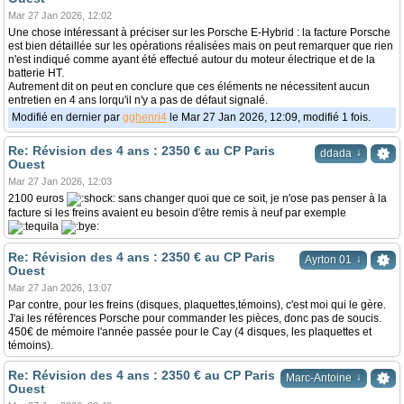
Mar 27 Jan 2026, 12:02
Une chose intéressant à préciser sur les Porsche E-Hybrid : la facture Porsche
est bien détaillée sur les opérations réalisées mais on peut remarquer que rien
n'est indiqué comme ayant été effectué autour du moteur électrique et de la
batterie HT.
Autrement dit on peut en conclure que ces éléments ne nécessitent aucun
entretien en 4 ans lorqu'il n'y a pas de défaut signalé.
Modifié en dernier par
gghenri4
le Mar 27 Jan 2026, 12:09, modifié 1 fois.
Re: Révision des 4 ans : 2350 € au CP Paris
↓
ddada
Ouest
Mar 27 Jan 2026, 12:03
2100 euros
sans changer quoi que ce soit, je n'ose pas penser à la
facture si les freins avaient eu besoin d'être remis à neuf par exemple
Re: Révision des 4 ans : 2350 € au CP Paris
↓
Ayrton 01
Ouest
Mar 27 Jan 2026, 13:07
Par contre, pour les freins (disques, plaquettes,témoins), c'est moi qui le gère.
J'ai les références Porsche pour commander les pièces, donc pas de soucis.
450€ de mémoire l'année passée pour le Cay (4 disques, les plaquettes et
témoins).
Re: Révision des 4 ans : 2350 € au CP Paris
↓
Marc-Antoine
Ouest