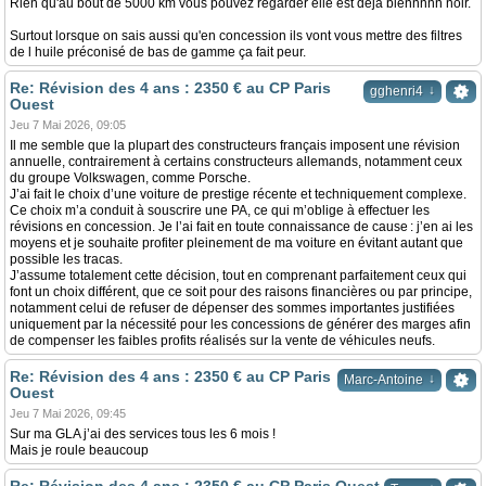
Rien qu'au bout de 5000 km vous pouvez regarder elle est déjà biennnnn noir.
Surtout lorsque on sais aussi qu'en concession ils vont vous mettre des filtres
de l huile préconisé de bas de gamme ça fait peur.
Re: Révision des 4 ans : 2350 € au CP Paris
↓
gghenri4
Ouest
Jeu 7 Mai 2026, 09:05
Il me semble que la plupart des constructeurs français imposent une révision
annuelle, contrairement à certains constructeurs allemands, notamment ceux
du groupe Volkswagen, comme Porsche.
J’ai fait le choix d’une voiture de prestige récente et techniquement complexe.
Ce choix m’a conduit à souscrire une PA, ce qui m’oblige à effectuer les
révisions en concession. Je l’ai fait en toute connaissance de cause : j’en ai les
moyens et je souhaite profiter pleinement de ma voiture en évitant autant que
possible les tracas.
J’assume totalement cette décision, tout en comprenant parfaitement ceux qui
font un choix différent, que ce soit pour des raisons financières ou par principe,
notamment celui de refuser de dépenser des sommes importantes justifiées
uniquement par la nécessité pour les concessions de générer des marges afin
de compenser les faibles profits réalisés sur la vente de véhicules neufs.
Re: Révision des 4 ans : 2350 € au CP Paris
↓
Marc-Antoine
Ouest
Jeu 7 Mai 2026, 09:45
Sur ma GLA j’ai des services tous les 6 mois !
Mais je roule beaucoup