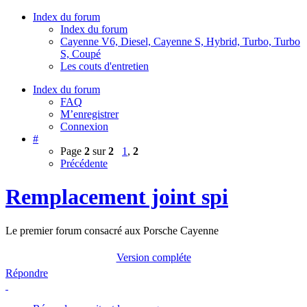
Index du forum
Index du forum
Cayenne V6, Diesel, Cayenne S, Hybrid, Turbo, Turbo
S, Coupé
Les couts d'entretien
Index du forum
FAQ
M’enregistrer
Connexion
#
Page
2
sur
2
1
,
2
Précédente
Remplacement joint spi
Le premier forum consacré aux Porsche Cayenne
Version compléte
Répondre