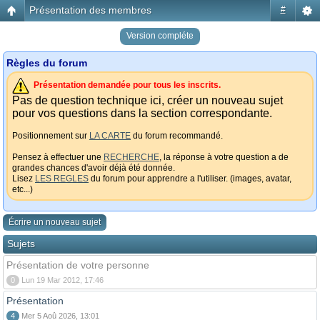
Présentation des membres
#
Version compléte
Règles du forum
Présentation demandée pour tous les inscrits.
Pas de question technique ici, créer un nouveau sujet
pour vos questions dans la section correspondante.
Positionnement sur
LA CARTE
du forum recommandé.
Pensez à effectuer une
RECHERCHE
, la réponse à votre question a de
grandes chances d'avoir déjà été donnée.
Lisez
LES REGLES
du forum pour apprendre a l'utiliser. (images, avatar,
etc...)
Écrire un nouveau sujet
Sujets
Présentation de votre personne
0
Lun 19 Mar 2012, 17:46
Présentation
4
Mer 5 Aoû 2026, 13:01