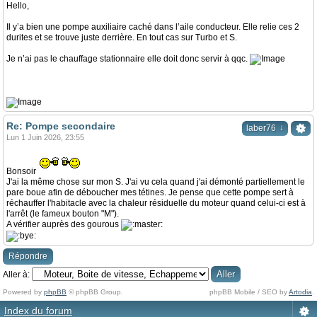
Hello,
Il y’a bien une pompe auxiliaire caché dans l’aile conducteur. Elle relie ces 2
durites et se trouve juste derrière. En tout cas sur Turbo et S.
Je n’ai pas le chauffage stationnaire elle doit donc servir à qqc.
Re: Pompe secondaire
↓
laber76
Lun 1 Juin 2026, 23:55
Bonsoir
J'ai la même chose sur mon S. J'ai vu cela quand j'ai démonté partiellement le
pare boue afin de déboucher mes tétines. Je pense que cette pompe sert à
réchauffer l'habitacle avec la chaleur résiduelle du moteur quand celui-ci est à
l'arrêt (le fameux bouton "M").
A vérifier auprès des gourous
Répondre
Aller à:
Powered by
phpBB
© phpBB Group.
phpBB Mobile / SEO by
Artodia
.
Index du forum