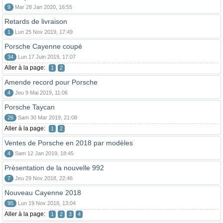
9
Mar 28 Jan 2020, 16:55
Retards de livraison
1
Lun 25 Nov 2019, 17:49
Porsche Cayenne coupé
34
Lun 17 Juin 2019, 17:07
Aller à la page:
1
2
Amende record pour Porsche
4
Jeu 9 Mai 2019, 11:06
Porsche Taycan
26
Sam 30 Mar 2019, 21:08
Aller à la page:
1
2
Ventes de Porsche en 2018 par modèles
4
Sam 12 Jan 2019, 18:45
Présentation de la nouvelle 992
7
Jeu 29 Nov 2018, 22:46
Nouveau Cayenne 2018
95
Lun 19 Nov 2018, 13:04
Aller à la page:
1
2
3
4