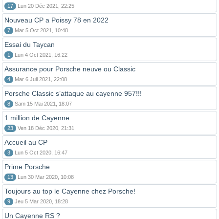
17
Lun 20 Déc 2021, 22:25
Nouveau CP a Poissy 78 en 2022
7
Mar 5 Oct 2021, 10:48
Essai du Taycan
1
Lun 4 Oct 2021, 16:22
Assurance pour Porsche neuve ou Classic
4
Mar 6 Juil 2021, 22:08
Porsche Classic s’attaque au cayenne 957!!!
8
Sam 15 Mai 2021, 18:07
1 million de Cayenne
23
Ven 18 Déc 2020, 21:31
Accueil au CP
3
Lun 5 Oct 2020, 16:47
Prime Porsche
13
Lun 30 Mar 2020, 10:08
Toujours au top le Cayenne chez Porsche!
9
Jeu 5 Mar 2020, 18:28
Un Cayenne RS ?