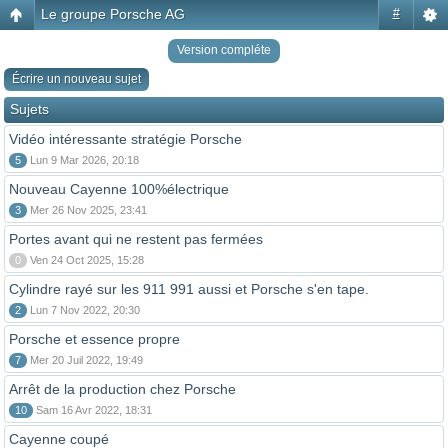
Le groupe Porsche AG
#
Version compléte
Écrire un nouveau sujet
Sujets
Vidéo intéressante stratégie Porsche
5
Lun 9 Mar 2026, 20:18
Nouveau Cayenne 100%électrique
3
Mer 26 Nov 2025, 23:41
Portes avant qui ne restent pas fermées
0
Ven 24 Oct 2025, 15:28
Cylindre rayé sur les 911 991 aussi et Porsche s'en tape.
2
Lun 7 Nov 2022, 20:30
Porsche et essence propre
7
Mer 20 Juil 2022, 19:49
Arrêt de la production chez Porsche
10
Sam 16 Avr 2022, 18:31
Cayenne coupé