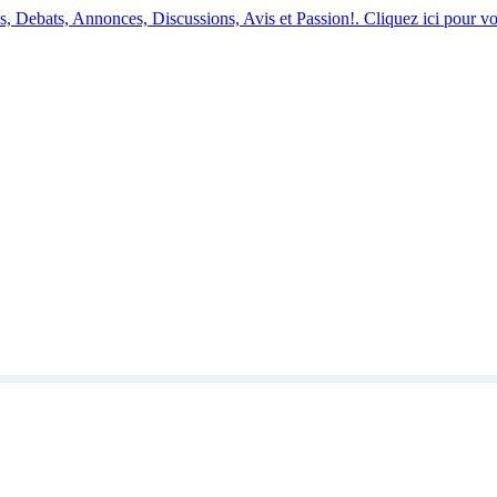
 Debats, Annonces, Discussions, Avis et Passion!. Cliquez ici pour vo