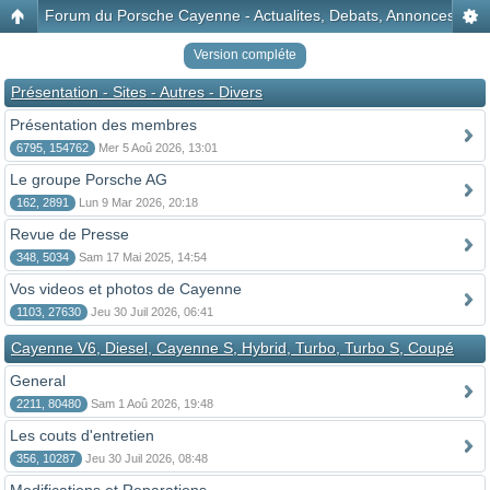
Forum du Porsche Cayenne - Actualites, Debats, Annonces, Disc
Version compléte
Présentation - Sites - Autres - Divers
Présentation des membres
6795, 154762
Mer 5 Aoû 2026, 13:01
Le groupe Porsche AG
162, 2891
Lun 9 Mar 2026, 20:18
Revue de Presse
348, 5034
Sam 17 Mai 2025, 14:54
Vos videos et photos de Cayenne
1103, 27630
Jeu 30 Juil 2026, 06:41
Cayenne V6, Diesel, Cayenne S, Hybrid, Turbo, Turbo S, Coupé
General
2211, 80480
Sam 1 Aoû 2026, 19:48
Les couts d'entretien
356, 10287
Jeu 30 Juil 2026, 08:48