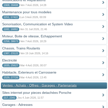
Modifications et Reparations
1908, 39408
Ven 7 Aoû 2026, 14:28
Maintenance pour tous modeles
1151, 17422
Lun 3 Aoû 2026, 00:09
Sonorisation, Communication et System Video
1182, 16882
Ven 31 Juil 2026, 21:46
Moteur, Boite de vitesse, Echappement
2258, 38673
Ven 7 Aoû 2026, 18:29
Chassis, Trains Roulants
1387, 23122
Ven 19 Juin 2026, 14:16
Electricité
1835, 25627
Mar 4 Aoû 2026, 00:07
Habitacle, Exterieurs et Carrosserie
1526, 27726
Mar 4 Aoû 2026, 13:45
Ventes - Achats - Offres - Garages - Partenariats
Sites internet pour pieces detachées Porsche
217, 2341
Jeu 4 Juin 2026, 11:57
Garages - Adresses