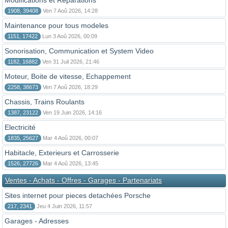
Modifications et Reparations
1908, 39408
Ven 7 Aoû 2026, 14:28
Maintenance pour tous modeles
1151, 17422
Lun 3 Aoû 2026, 00:09
Sonorisation, Communication et System Video
1182, 16882
Ven 31 Juil 2026, 21:46
Moteur, Boite de vitesse, Echappement
2258, 38673
Ven 7 Aoû 2026, 18:29
Chassis, Trains Roulants
1387, 23122
Ven 19 Juin 2026, 14:16
Electricité
1835, 25627
Mar 4 Aoû 2026, 00:07
Habitacle, Exterieurs et Carrosserie
1526, 27726
Mar 4 Aoû 2026, 13:45
Ventes - Achats - Offres - Garages - Partenariats
Sites internet pour pieces detachées Porsche
217, 2341
Jeu 4 Juin 2026, 11:57
Garages - Adresses