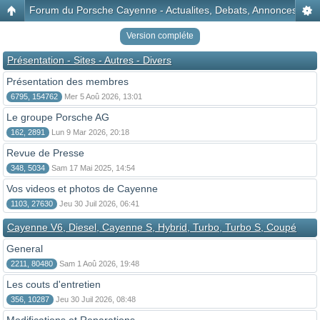
Forum du Porsche Cayenne - Actualites, Debats, Annonces, Disc
Version compléte
Présentation - Sites - Autres - Divers
Présentation des membres
6795, 154762
Mer 5 Aoû 2026, 13:01
Le groupe Porsche AG
162, 2891
Lun 9 Mar 2026, 20:18
Revue de Presse
348, 5034
Sam 17 Mai 2025, 14:54
Vos videos et photos de Cayenne
1103, 27630
Jeu 30 Juil 2026, 06:41
Cayenne V6, Diesel, Cayenne S, Hybrid, Turbo, Turbo S, Coupé
General
2211, 80480
Sam 1 Aoû 2026, 19:48
Les couts d'entretien
356, 10287
Jeu 30 Juil 2026, 08:48