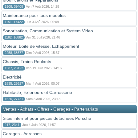
Modifications et Reparations
1908, 39408
Ven 7 Aoû 2026, 14:28
Maintenance pour tous modeles
1151, 17422
Lun 3 Aoû 2026, 00:09
Sonorisation, Communication et System Video
1182, 16882
Ven 31 Juil 2026, 21:46
Moteur, Boite de vitesse, Echappement
2258, 38677
Dim 9 Aoû 2026, 15:37
Chassis, Trains Roulants
1387, 23122
Ven 19 Juin 2026, 14:16
Electricité
1835, 25627
Mar 4 Aoû 2026, 00:07
Habitacle, Exterieurs et Carrosserie
1526, 27731
Sam 8 Aoû 2026, 23:13
Ventes - Achats - Offres - Garages - Partenariats
Sites internet pour pieces detachées Porsche
217, 2341
Jeu 4 Juin 2026, 11:57
Garages - Adresses