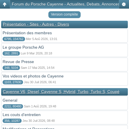
Forum du Porsche Cayenne - Actualites, Debats, Annonces, Disc
Version compléte
Présentation - Sites - Autres - Divers
Présentation des membres
6795, 154762
Mer 5 Aoû 2026, 13:01
Le groupe Porsche AG
162, 2891
Lun 9 Mar 2026, 20:18
Revue de Presse
348, 5034
Sam 17 Mai 2025, 14:54
Vos videos et photos de Cayenne
1103, 27630
Jeu 30 Juil 2026, 06:41
Cayenne V6, Diesel, Cayenne S, Hybrid, Turbo, Turbo S, Coupé
General
2211, 80480
Sam 1 Aoû 2026, 19:48
Les couts d'entretien
356, 10287
Jeu 30 Juil 2026, 08:48