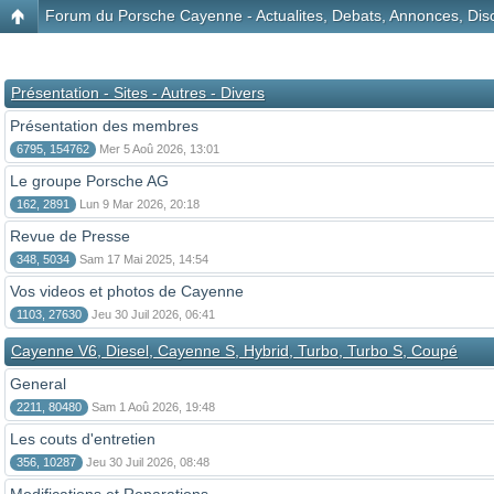
Forum du Porsche Cayenne - Actualites, Debats, Annonces, Disc
Présentation - Sites - Autres - Divers
Présentation des membres
6795, 154762
Mer 5 Aoû 2026, 13:01
Le groupe Porsche AG
162, 2891
Lun 9 Mar 2026, 20:18
Revue de Presse
348, 5034
Sam 17 Mai 2025, 14:54
Vos videos et photos de Cayenne
1103, 27630
Jeu 30 Juil 2026, 06:41
Cayenne V6, Diesel, Cayenne S, Hybrid, Turbo, Turbo S, Coupé
General
2211, 80480
Sam 1 Aoû 2026, 19:48
Les couts d'entretien
356, 10287
Jeu 30 Juil 2026, 08:48