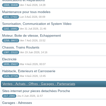
Modifications et Reparations
1908, 39408
Ven 7 Aoû 2026, 14:28
Maintenance pour tous modeles
1151, 17422
Lun 3 Aoû 2026, 00:09
Sonorisation, Communication et System Video
1182, 16882
Ven 31 Juil 2026, 21:46
Moteur, Boite de vitesse, Echappement
2258, 38672
Ven 7 Aoû 2026, 15:52
Chassis, Trains Roulants
1387, 23122
Ven 19 Juin 2026, 14:16
Electricité
1835, 25627
Mar 4 Aoû 2026, 00:07
Habitacle, Exterieurs et Carrosserie
1526, 27726
Mar 4 Aoû 2026, 13:45
Ventes - Achats - Offres - Garages - Partenariats
Sites internet pour pieces detachées Porsche
217, 2341
Jeu 4 Juin 2026, 11:57
Garages - Adresses