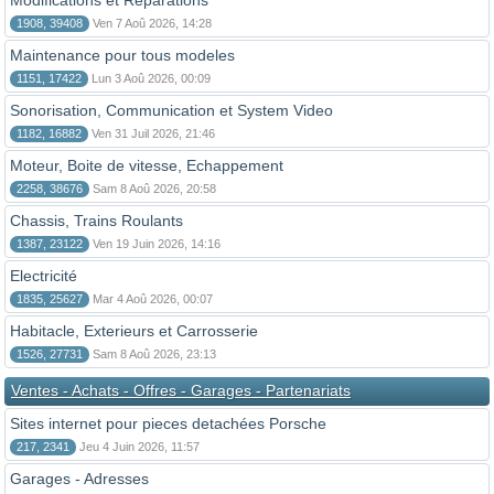
Modifications et Reparations
1908, 39408
Ven 7 Aoû 2026, 14:28
Maintenance pour tous modeles
1151, 17422
Lun 3 Aoû 2026, 00:09
Sonorisation, Communication et System Video
1182, 16882
Ven 31 Juil 2026, 21:46
Moteur, Boite de vitesse, Echappement
2258, 38676
Sam 8 Aoû 2026, 20:58
Chassis, Trains Roulants
1387, 23122
Ven 19 Juin 2026, 14:16
Electricité
1835, 25627
Mar 4 Aoû 2026, 00:07
Habitacle, Exterieurs et Carrosserie
1526, 27731
Sam 8 Aoû 2026, 23:13
Ventes - Achats - Offres - Garages - Partenariats
Sites internet pour pieces detachées Porsche
217, 2341
Jeu 4 Juin 2026, 11:57
Garages - Adresses