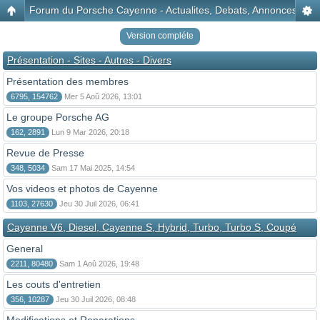
Forum du Porsche Cayenne - Actualites, Debats, Annonces, Disc
Version compléte
Présentation - Sites - Autres - Divers
Présentation des membres
6795, 154762
Mer 5 Aoû 2026, 13:01
Le groupe Porsche AG
162, 2891
Lun 9 Mar 2026, 20:18
Revue de Presse
348, 5034
Sam 17 Mai 2025, 14:54
Vos videos et photos de Cayenne
1103, 27630
Jeu 30 Juil 2026, 06:41
Cayenne V6, Diesel, Cayenne S, Hybrid, Turbo, Turbo S, Coupé
General
2211, 80480
Sam 1 Aoû 2026, 19:48
Les couts d'entretien
356, 10287
Jeu 30 Juil 2026, 08:48