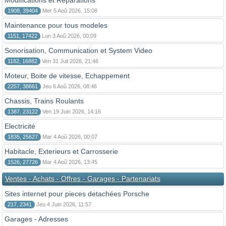
Modifications et Reparations
1908, 39404
Mer 5 Aoû 2026, 15:08
Maintenance pour tous modeles
1151, 17422
Lun 3 Aoû 2026, 00:09
Sonorisation, Communication et System Video
1182, 16882
Ven 31 Juil 2026, 21:46
Moteur, Boite de vitesse, Echappement
2257, 38661
Jeu 6 Aoû 2026, 08:46
Chassis, Trains Roulants
1387, 23122
Ven 19 Juin 2026, 14:16
Electricité
1835, 25627
Mar 4 Aoû 2026, 00:07
Habitacle, Exterieurs et Carrosserie
1526, 27726
Mar 4 Aoû 2026, 13:45
Ventes - Achats - Offres - Garages - Partenariats
Sites internet pour pieces detachées Porsche
217, 2341
Jeu 4 Juin 2026, 11:57
Garages - Adresses