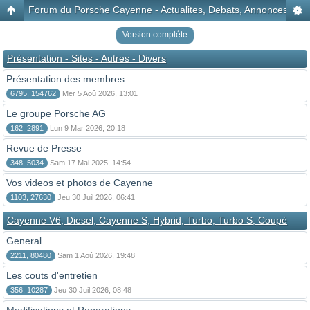
Forum du Porsche Cayenne - Actualites, Debats, Annonces, Disc
Version compléte
Présentation - Sites - Autres - Divers
Présentation des membres
6795, 154762
Mer 5 Aoû 2026, 13:01
Le groupe Porsche AG
162, 2891
Lun 9 Mar 2026, 20:18
Revue de Presse
348, 5034
Sam 17 Mai 2025, 14:54
Vos videos et photos de Cayenne
1103, 27630
Jeu 30 Juil 2026, 06:41
Cayenne V6, Diesel, Cayenne S, Hybrid, Turbo, Turbo S, Coupé
General
2211, 80480
Sam 1 Aoû 2026, 19:48
Les couts d'entretien
356, 10287
Jeu 30 Juil 2026, 08:48