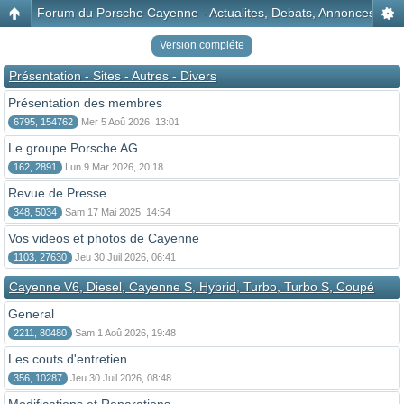
Forum du Porsche Cayenne - Actualites, Debats, Annonces, Disc
Version compléte
Présentation - Sites - Autres - Divers
Présentation des membres
6795, 154762
Mer 5 Aoû 2026, 13:01
Le groupe Porsche AG
162, 2891
Lun 9 Mar 2026, 20:18
Revue de Presse
348, 5034
Sam 17 Mai 2025, 14:54
Vos videos et photos de Cayenne
1103, 27630
Jeu 30 Juil 2026, 06:41
Cayenne V6, Diesel, Cayenne S, Hybrid, Turbo, Turbo S, Coupé
General
2211, 80480
Sam 1 Aoû 2026, 19:48
Les couts d'entretien
356, 10287
Jeu 30 Juil 2026, 08:48