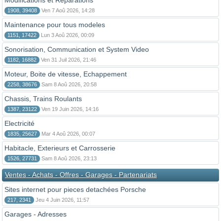
Modifications et Reparations
1908, 39408
Ven 7 Aoû 2026, 14:28
Maintenance pour tous modeles
1151, 17422
Lun 3 Aoû 2026, 00:09
Sonorisation, Communication et System Video
1182, 16882
Ven 31 Juil 2026, 21:46
Moteur, Boite de vitesse, Echappement
2258, 38676
Sam 8 Aoû 2026, 20:58
Chassis, Trains Roulants
1387, 23122
Ven 19 Juin 2026, 14:16
Electricité
1835, 25627
Mar 4 Aoû 2026, 00:07
Habitacle, Exterieurs et Carrosserie
1526, 27731
Sam 8 Aoû 2026, 23:13
Ventes - Achats - Offres - Garages - Partenariats
Sites internet pour pieces detachées Porsche
217, 2341
Jeu 4 Juin 2026, 11:57
Garages - Adresses