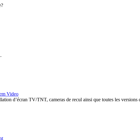
e?
.
tem Video
tallation d’écran TV/TNT, cameras de recul ainsi que toutes les vers
nt