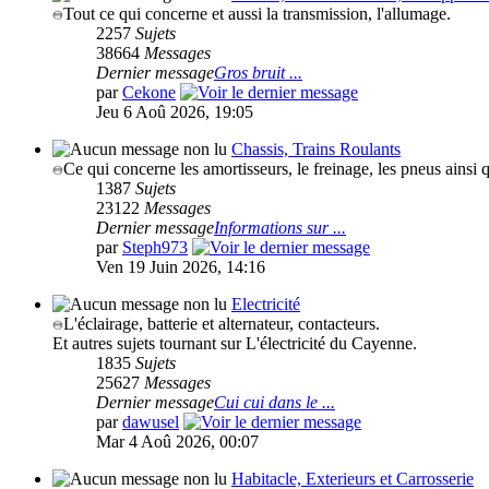
Tout ce qui concerne et aussi la transmission, l'allumage.
2257
Sujets
38664
Messages
Dernier message
Gros bruit ...
par
Cekone
Jeu 6 Aoû 2026, 19:05
Chassis, Trains Roulants
Ce qui concerne les amortisseurs, le freinage, les pneus ainsi q
1387
Sujets
23122
Messages
Dernier message
Informations sur ...
par
Steph973
Ven 19 Juin 2026, 14:16
Electricité
L'éclairage, batterie et alternateur, contacteurs.
Et autres sujets tournant sur L'électricité du Cayenne.
1835
Sujets
25627
Messages
Dernier message
Cui cui dans le ...
par
dawusel
Mar 4 Aoû 2026, 00:07
Habitacle, Exterieurs et Carrosserie