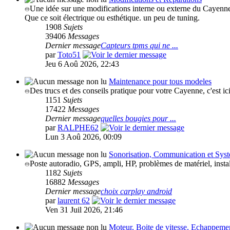
Une idée sur une modifications interne ou externe du Cayenn
Que ce soit électrique ou esthétique. un peu de tuning.
1908
Sujets
39406
Messages
Dernier message
Capteurs tpms qui ne ...
par
Toto51
Jeu 6 Aoû 2026, 22:43
Maintenance pour tous modeles
Des trucs et des conseils pratique pour votre Cayenne, c'est ici
1151
Sujets
17422
Messages
Dernier message
quelles bougies pour ...
par
RALPHE62
Lun 3 Aoû 2026, 00:09
Sonorisation, Communication et Sys
Poste autoradio, GPS, ampli, HP, problèmes de matériel, ins
1182
Sujets
16882
Messages
Dernier message
choix carplay android
par
laurent 62
Ven 31 Juil 2026, 21:46
Moteur, Boite de vitesse, Echappeme