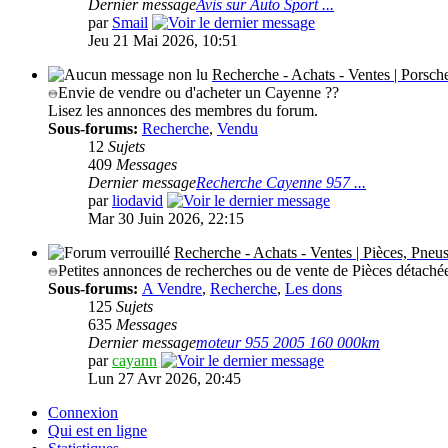
Dernier message
Avis sur Auto Sport ...
par
Smail
Jeu 21 Mai 2026, 10:51
Recherche - Achats - Ventes | Porsc
Envie de vendre ou d'acheter un Cayenne ??
Lisez les annonces des membres du forum.
Sous-forums:
Recherche
,
Vendu
12
Sujets
409
Messages
Dernier message
Recherche Cayenne 957 ...
par
liodavid
Mar 30 Juin 2026, 22:15
Recherche - Achats - Ventes | Pièces, Pneus
Petites annonces de recherches ou de vente de Pièces détachée
Sous-forums:
A Vendre
,
Recherche
,
Les dons
125
Sujets
635
Messages
Dernier message
moteur 955 2005 160 000km
par
cayann
Lun 27 Avr 2026, 20:45
Connexion
Qui est en ligne