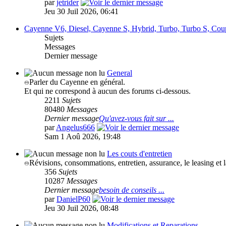
par
jetrider
Jeu 30 Juil 2026, 06:41
Cayenne V6, Diesel, Cayenne S, Hybrid, Turbo, Turbo S, Cou
Sujets
Messages
Dernier message
General
Parler du Cayenne en général.
Et qui ne correspond à aucun des forums ci-dessous.
2211
Sujets
80480
Messages
Dernier message
Qu'avez-vous fait sur ...
par
Angelus666
Sam 1 Aoû 2026, 19:48
Les couts d'entretien
Révisions, consommations, entretien, assurance, le leasing et 
356
Sujets
10287
Messages
Dernier message
besoin de conseils ...
par
DanielP60
Jeu 30 Juil 2026, 08:48
Modifications et Reparations