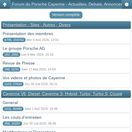
Forum du Porsche Cayenne - Actualites, Debats, Annonces, Disc
Version compléte
Présentation - Sites - Autres - Divers
Présentation des membres
6795, 154762
Mer 5 Aoû 2026, 13:01
Le groupe Porsche AG
162, 2891
Lun 9 Mar 2026, 20:18
Revue de Presse
348, 5034
Sam 17 Mai 2025, 14:54
Vos videos et photos de Cayenne
1103, 27630
Jeu 30 Juil 2026, 06:41
Cayenne V6, Diesel, Cayenne S, Hybrid, Turbo, Turbo S, Coupé
General
2211, 80480
Sam 1 Aoû 2026, 19:48
Les couts d'entretien
356, 10287
Jeu 30 Juil 2026, 08:48