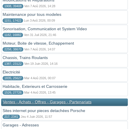
Modifications et Reparations
1908, 39408
Ven 7 Aoû 2026, 14:28
Maintenance pour tous modeles
1151, 17422
Lun 3 Aoû 2026, 00:09
Sonorisation, Communication et System Video
1182, 16882
Ven 31 Juil 2026, 21:46
Moteur, Boite de vitesse, Echappement
2258, 38670
Ven 7 Aoû 2026, 14:07
Chassis, Trains Roulants
1387, 23122
Ven 19 Juin 2026, 14:16
Electricité
1835, 25627
Mar 4 Aoû 2026, 00:07
Habitacle, Exterieurs et Carrosserie
1526, 27726
Mar 4 Aoû 2026, 13:45
Ventes - Achats - Offres - Garages - Partenariats
Sites internet pour pieces detachées Porsche
217, 2341
Jeu 4 Juin 2026, 11:57
Garages - Adresses