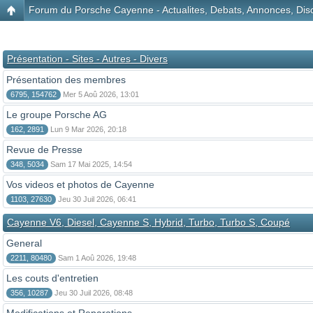
Forum du Porsche Cayenne - Actualites, Debats, Annonces, Disc
Présentation - Sites - Autres - Divers
Présentation des membres
6795, 154762
Mer 5 Aoû 2026, 13:01
Le groupe Porsche AG
162, 2891
Lun 9 Mar 2026, 20:18
Revue de Presse
348, 5034
Sam 17 Mai 2025, 14:54
Vos videos et photos de Cayenne
1103, 27630
Jeu 30 Juil 2026, 06:41
Cayenne V6, Diesel, Cayenne S, Hybrid, Turbo, Turbo S, Coupé
General
2211, 80480
Sam 1 Aoû 2026, 19:48
Les couts d'entretien
356, 10287
Jeu 30 Juil 2026, 08:48