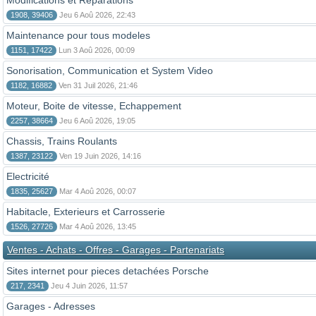
Modifications et Reparations
1908, 39406
Jeu 6 Aoû 2026, 22:43
Maintenance pour tous modeles
1151, 17422
Lun 3 Aoû 2026, 00:09
Sonorisation, Communication et System Video
1182, 16882
Ven 31 Juil 2026, 21:46
Moteur, Boite de vitesse, Echappement
2257, 38664
Jeu 6 Aoû 2026, 19:05
Chassis, Trains Roulants
1387, 23122
Ven 19 Juin 2026, 14:16
Electricité
1835, 25627
Mar 4 Aoû 2026, 00:07
Habitacle, Exterieurs et Carrosserie
1526, 27726
Mar 4 Aoû 2026, 13:45
Ventes - Achats - Offres - Garages - Partenariats
Sites internet pour pieces detachées Porsche
217, 2341
Jeu 4 Juin 2026, 11:57
Garages - Adresses