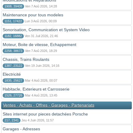
Modifications et Reparations
1908, 39408
Ven 7 Aoû 2026, 14:28
Maintenance pour tous modeles
1151, 17422
Lun 3 Aoû 2026, 00:09
Sonorisation, Communication et System Video
1182, 16882
Ven 31 Juil 2026, 21:46
Moteur, Boite de vitesse, Echappement
2258, 38673
Ven 7 Aoû 2026, 18:29
Chassis, Trains Roulants
1387, 23122
Ven 19 Juin 2026, 14:16
Electricité
1835, 25627
Mar 4 Aoû 2026, 00:07
Habitacle, Exterieurs et Carrosserie
1526, 27726
Mar 4 Aoû 2026, 13:45
Ventes - Achats - Offres - Garages - Partenariats
Sites internet pour pieces detachées Porsche
217, 2341
Jeu 4 Juin 2026, 11:57
Garages - Adresses