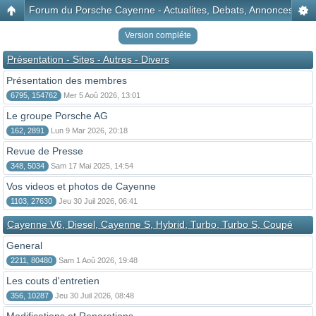
Forum du Porsche Cayenne - Actualites, Debats, Annonces, Disc
Version compléte
Présentation - Sites - Autres - Divers
Présentation des membres
6795, 154762
Mer 5 Aoû 2026, 13:01
Le groupe Porsche AG
162, 2891
Lun 9 Mar 2026, 20:18
Revue de Presse
348, 5034
Sam 17 Mai 2025, 14:54
Vos videos et photos de Cayenne
1103, 27630
Jeu 30 Juil 2026, 06:41
Cayenne V6, Diesel, Cayenne S, Hybrid, Turbo, Turbo S, Coupé
General
2211, 80480
Sam 1 Aoû 2026, 19:48
Les couts d'entretien
356, 10287
Jeu 30 Juil 2026, 08:48