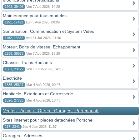
Modifications et Reparations
1908, 39408
Ven 7 Aoû 2026, 14:28
Maintenance pour tous modeles
1151, 17422
Lun 3 Aoû 2026, 00:09
Sonorisation, Communication et System Video
1182, 16882
Ven 31 Juil 2026, 21:46
Moteur, Boite de vitesse, Echappement
2258, 38673
Ven 7 Aoû 2026, 18:29
Chassis, Trains Roulants
1387, 23122
Ven 19 Juin 2026, 14:16
Electricité
1835, 25627
Mar 4 Aoû 2026, 00:07
Habitacle, Exterieurs et Carrosserie
1526, 27726
Mar 4 Aoû 2026, 13:45
Ventes - Achats - Offres - Garages - Partenariats
Sites internet pour pieces detachées Porsche
217, 2341
Jeu 4 Juin 2026, 11:57
Garages - Adresses