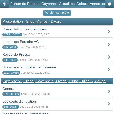
Forum du Porsche Cayenne - Actualites, Debats, Annonces, Disc
Version compléte
Présentation - Sites - Autres - Divers
Présentation des membres
6795, 154762
Mer 5 Aoû 2026, 13:01
Le groupe Porsche AG
162, 2891
Lun 9 Mar 2026, 20:18
Revue de Presse
348, 5034
Sam 17 Mai 2025, 14:54
Vos videos et photos de Cayenne
1103, 27630
Jeu 30 Juil 2026, 06:41
Cayenne V6, Diesel, Cayenne S, Hybrid, Turbo, Turbo S, Coupé
General
2211, 80480
Sam 1 Aoû 2026, 19:48
Les couts d'entretien
356, 10287
Jeu 30 Juil 2026, 08:48