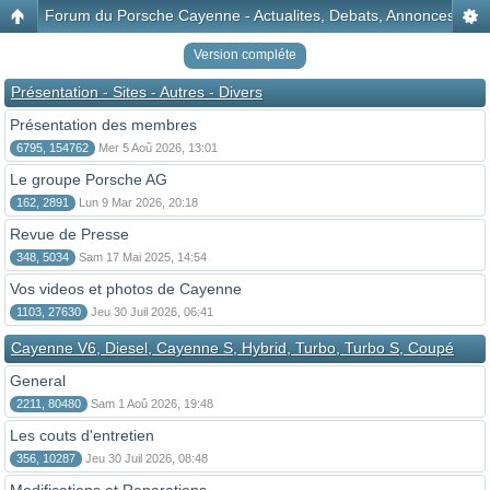
Forum du Porsche Cayenne - Actualites, Debats, Annonces, Disc
Version compléte
Présentation - Sites - Autres - Divers
Présentation des membres
6795, 154762
Mer 5 Aoû 2026, 13:01
Le groupe Porsche AG
162, 2891
Lun 9 Mar 2026, 20:18
Revue de Presse
348, 5034
Sam 17 Mai 2025, 14:54
Vos videos et photos de Cayenne
1103, 27630
Jeu 30 Juil 2026, 06:41
Cayenne V6, Diesel, Cayenne S, Hybrid, Turbo, Turbo S, Coupé
General
2211, 80480
Sam 1 Aoû 2026, 19:48
Les couts d'entretien
356, 10287
Jeu 30 Juil 2026, 08:48