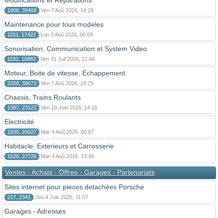
Modifications et Reparations
1908, 39408
Ven 7 Aoû 2026, 14:28
Maintenance pour tous modeles
1151, 17422
Lun 3 Aoû 2026, 00:09
Sonorisation, Communication et System Video
1182, 16882
Ven 31 Juil 2026, 21:46
Moteur, Boite de vitesse, Echappement
2258, 38673
Ven 7 Aoû 2026, 18:29
Chassis, Trains Roulants
1387, 23122
Ven 19 Juin 2026, 14:16
Electricité
1835, 25627
Mar 4 Aoû 2026, 00:07
Habitacle, Exterieurs et Carrosserie
1526, 27726
Mar 4 Aoû 2026, 13:45
Ventes - Achats - Offres - Garages - Partenariats
Sites internet pour pieces detachées Porsche
217, 2341
Jeu 4 Juin 2026, 11:57
Garages - Adresses