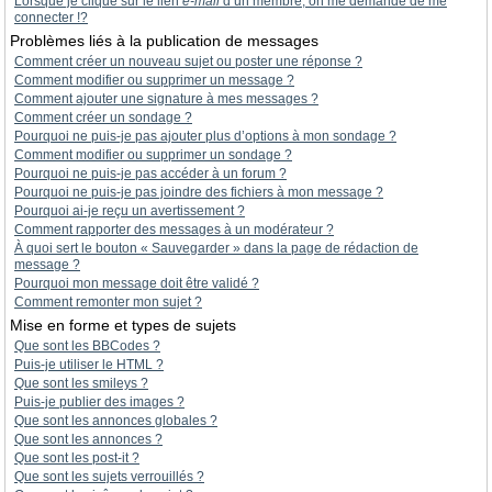
Lorsque je clique sur le lien
e-mail
d’un membre, on me demande de me
connecter !?
Problèmes liés à la publication de messages
Comment créer un nouveau sujet ou poster une réponse ?
Comment modifier ou supprimer un message ?
Comment ajouter une signature à mes messages ?
Comment créer un sondage ?
Pourquoi ne puis-je pas ajouter plus d’options à mon sondage ?
Comment modifier ou supprimer un sondage ?
Pourquoi ne puis-je pas accéder à un forum ?
Pourquoi ne puis-je pas joindre des fichiers à mon message ?
Pourquoi ai-je reçu un avertissement ?
Comment rapporter des messages à un modérateur ?
À quoi sert le bouton « Sauvegarder » dans la page de rédaction de
message ?
Pourquoi mon message doit être validé ?
Comment remonter mon sujet ?
Mise en forme et types de sujets
Que sont les BBCodes ?
Puis-je utiliser le HTML ?
Que sont les smileys ?
Puis-je publier des images ?
Que sont les annonces globales ?
Que sont les annonces ?
Que sont les post-it ?
Que sont les sujets verrouillés ?