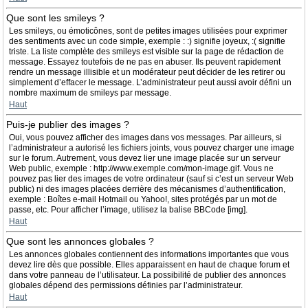
Que sont les smileys ?
Les smileys, ou émoticônes, sont de petites images utilisées pour exprimer
des sentiments avec un code simple, exemple : :) signifie joyeux, :( signifie
triste. La liste complète des smileys est visible sur la page de rédaction de
message. Essayez toutefois de ne pas en abuser. Ils peuvent rapidement
rendre un message illisible et un modérateur peut décider de les retirer ou
simplement d’effacer le message. L’administrateur peut aussi avoir défini un
nombre maximum de smileys par message.
Haut
Puis-je publier des images ?
Oui, vous pouvez afficher des images dans vos messages. Par ailleurs, si
l’administrateur a autorisé les fichiers joints, vous pouvez charger une image
sur le forum. Autrement, vous devez lier une image placée sur un serveur
Web public, exemple : http://www.exemple.com/mon-image.gif. Vous ne
pouvez pas lier des images de votre ordinateur (sauf si c’est un serveur Web
public) ni des images placées derrière des mécanismes d’authentification,
exemple : Boîtes e-mail Hotmail ou Yahoo!, sites protégés par un mot de
passe, etc. Pour afficher l’image, utilisez la balise BBCode [img].
Haut
Que sont les annonces globales ?
Les annonces globales contiennent des informations importantes que vous
devez lire dès que possible. Elles apparaissent en haut de chaque forum et
dans votre panneau de l’utilisateur. La possibilité de publier des annonces
globales dépend des permissions définies par l’administrateur.
Haut