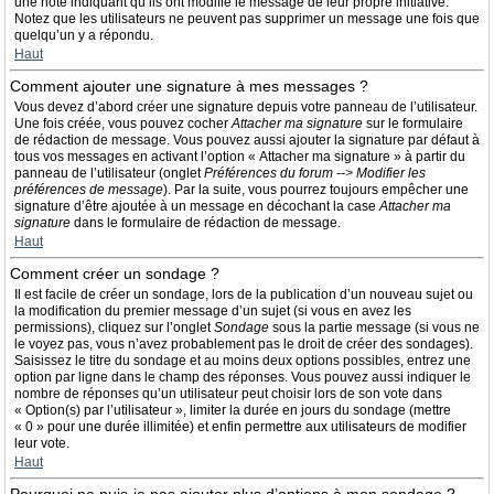
une note indiquant qu’ils ont modifié le message de leur propre initiative.
Notez que les utilisateurs ne peuvent pas supprimer un message une fois que
quelqu’un y a répondu.
Haut
Comment ajouter une signature à mes messages ?
Vous devez d’abord créer une signature depuis votre panneau de l’utilisateur.
Une fois créée, vous pouvez cocher
Attacher ma signature
sur le formulaire
de rédaction de message. Vous pouvez aussi ajouter la signature par défaut à
tous vos messages en activant l’option « Attacher ma signature » à partir du
panneau de l’utilisateur (onglet
Préférences du forum --> Modifier les
préférences de message
). Par la suite, vous pourrez toujours empêcher une
signature d’être ajoutée à un message en décochant la case
Attacher ma
signature
dans le formulaire de rédaction de message.
Haut
Comment créer un sondage ?
Il est facile de créer un sondage, lors de la publication d’un nouveau sujet ou
la modification du premier message d’un sujet (si vous en avez les
permissions), cliquez sur l’onglet
Sondage
sous la partie message (si vous ne
le voyez pas, vous n’avez probablement pas le droit de créer des sondages).
Saisissez le titre du sondage et au moins deux options possibles, entrez une
option par ligne dans le champ des réponses. Vous pouvez aussi indiquer le
nombre de réponses qu’un utilisateur peut choisir lors de son vote dans
« Option(s) par l’utilisateur », limiter la durée en jours du sondage (mettre
« 0 » pour une durée illimitée) et enfin permettre aux utilisateurs de modifier
leur vote.
Haut