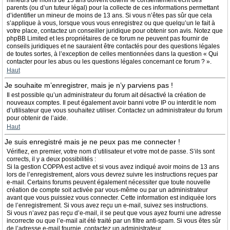
mineurs de moins de 13 ans doivent obtenir le consentement écrit des
parents (ou d’un tuteur légal) pour la collecte de ces informations permettant
d’identifier un mineur de moins de 13 ans. Si vous n’êtes pas sûr que cela
s’applique à vous, lorsque vous vous enregistrez ou que quelqu’un le fait à
votre place, contactez un conseiller juridique pour obtenir son avis. Notez que
phpBB Limited et les propriétaires de ce forum ne peuvent pas fournir de
conseils juridiques et ne sauraient être contactés pour des questions légales
de toutes sortes, à l’exception de celles mentionnées dans la question « Qui
contacter pour les abus ou les questions légales concernant ce forum ? ».
Haut
Je souhaite m’enregistrer, mais je n’y parviens pas !
Il est possible qu’un administrateur du forum ait désactivé la création de
nouveaux comptes. Il peut également avoir banni votre IP ou interdit le nom
d’utilisateur que vous souhaitez utiliser. Contactez un administrateur du forum
pour obtenir de l’aide.
Haut
Je suis enregistré mais je ne peux pas me connecter !
Vérifiez, en premier, votre nom d’utilisateur et votre mot de passe. S’ils sont
corrects, il y a deux possibilités :
Si la gestion COPPA est active et si vous avez indiqué avoir moins de 13 ans
lors de l’enregistrement, alors vous devrez suivre les instructions reçues par
e-mail. Certains forums peuvent également nécessiter que toute nouvelle
création de compte soit activée par vous-même ou par un administrateur
avant que vous puissiez vous connecter. Cette information est indiquée lors
de l’enregistrement. Si vous avez reçu un e-mail, suivez ses instructions.
Si vous n’avez pas reçu d’e-mail, il se peut que vous ayez fourni une adresse
incorrecte ou que l’e-mail ait été traité par un filtre anti-spam. Si vous êtes sûr
de l’adresse e-mail fournie, contactez un administrateur.