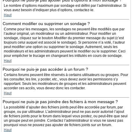
Pourquoi ne puis-je pas ajouter plus d’options à mon sondage ?
Le nombre d’options maximum par sondage est défini par l’administrateur. Si
vous avez besoin d’indiquer plus d’options, contactez-le.
Haut
Comment modifier ou supprimer un sondage ?
Comme pour les messages, les sondages ne peuvent être modifiés que par
l’auteur original, un modérateur ou un administrateur. Pour modifier un
sondage, cliquez sur le bouton
Modifier
du premier message du sujet (c’est
toujours celui auquel est associé le sondage). Si personne n’a voté, l’auteur
peut modifier une option ou supprimer le sondage. Autrement, seuls les
modérateurs et les administrateurs peuvent le modifier ou le supprimer. Ceci
pour empêcher le trucage en changeant les intitulés en cours de sondage.
Haut
Pourquoi ne puis-je pas accéder à un forum ?
Certains forums peuvent être réservés à certains utilisateurs ou groupes. Pour
les consulter, les lire, y poster, etc., vous devez avoir les permissions s’y
rapportant. Seuls les modérateurs de groupes et les administrateurs peuvent
accorder ces accès, vous devez donc les contacter.
Haut
Pourquoi ne puis-je pas joindre des fichiers à mon message ?
La possibilité d’ajouter des fichiers joints peut être accordée par forum, par
groupe, ou par utilisateur. L’administrateur peut ne pas avoir autorisé l’ajout
de fichiers joints pour le forum dans lequel vous postez, ou peut-être que seul
un groupe peut en joindre. Contactez l’administrateur si vous ne savez pas
pourquoi vous ne pouvez pas ajouter de fichiers joints sur un forum.
Haut