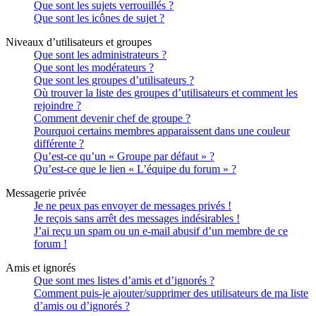
Que sont les sujets verrouillés ?
Que sont les icônes de sujet ?
Niveaux d’utilisateurs et groupes
Que sont les administrateurs ?
Que sont les modérateurs ?
Que sont les groupes d’utilisateurs ?
Où trouver la liste des groupes d’utilisateurs et comment les
rejoindre ?
Comment devenir chef de groupe ?
Pourquoi certains membres apparaissent dans une couleur
différente ?
Qu’est-ce qu’un « Groupe par défaut » ?
Qu’est-ce que le lien « L’équipe du forum » ?
Messagerie privée
Je ne peux pas envoyer de messages privés !
Je reçois sans arrêt des messages indésirables !
J’ai reçu un spam ou un e-mail abusif d’un membre de ce
forum !
Amis et ignorés
Que sont mes listes d’amis et d’ignorés ?
Comment puis-je ajouter/supprimer des utilisateurs de ma liste
d’amis ou d’ignorés ?