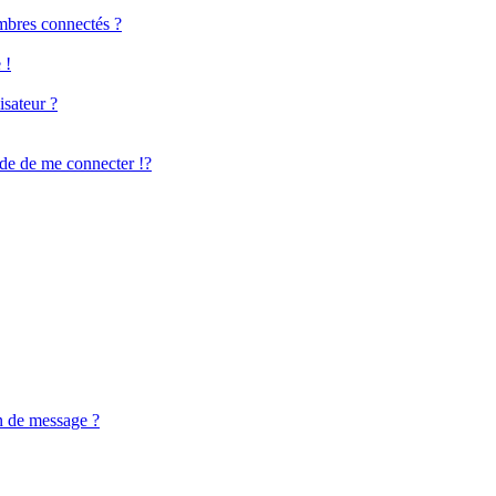
mbres connectés ?
 !
isateur ?
e de me connecter !?
n de message ?