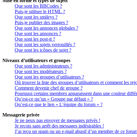
Mise en forme et types de sujets
Que sont les BBCodes ?
Puis-je utiliser le HTML ?
Que sont les smileys ?
Puis-je publier des images ?
Que sont les annonces globales ?
Que sont les annonces ?
Que sont les post-it ?
Que sont les sujets verrouillés ?
Que sont les icônes de sujet ?
Niveaux d’utilisateurs et groupes
Que sont les administrateurs ?
Que sont les modérateurs ?
Que sont les groupes d’utilisateurs ?
Où trouver la liste des groupes d’utilisateurs et comment les rej
Comment devenir chef de groupe ?
Pourquoi certains membres apparaissent dans une couleur différ
Qu’est-ce qu’un « Groupe par défaut » ?
Qu’est-ce que le lien « L’équipe du forum » ?
Messagerie privée
Je ne peux pas envoyer de messages privés !
Je reçois sans arrêt des messages indésirables !
J’ai reçu un spam ou un e-mail abusif d’un membre de ce forum