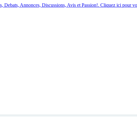
 Debats, Annonces, Discussions, Avis et Passion!. Cliquez ici pour vo