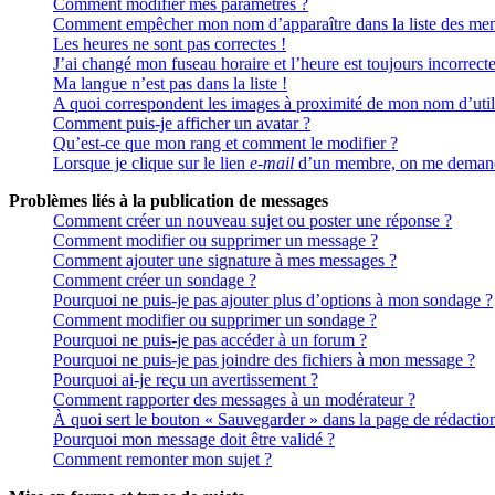
Comment modifier mes paramètres ?
Comment empêcher mon nom d’apparaître dans la liste des me
Les heures ne sont pas correctes !
J’ai changé mon fuseau horaire et l’heure est toujours incorrecte
Ma langue n’est pas dans la liste !
A quoi correspondent les images à proximité de mon nom d’util
Comment puis-je afficher un avatar ?
Qu’est-ce que mon rang et comment le modifier ?
Lorsque je clique sur le lien
e-mail
d’un membre, on me demand
Problèmes liés à la publication de messages
Comment créer un nouveau sujet ou poster une réponse ?
Comment modifier ou supprimer un message ?
Comment ajouter une signature à mes messages ?
Comment créer un sondage ?
Pourquoi ne puis-je pas ajouter plus d’options à mon sondage ?
Comment modifier ou supprimer un sondage ?
Pourquoi ne puis-je pas accéder à un forum ?
Pourquoi ne puis-je pas joindre des fichiers à mon message ?
Pourquoi ai-je reçu un avertissement ?
Comment rapporter des messages à un modérateur ?
À quoi sert le bouton « Sauvegarder » dans la page de rédactio
Pourquoi mon message doit être validé ?
Comment remonter mon sujet ?