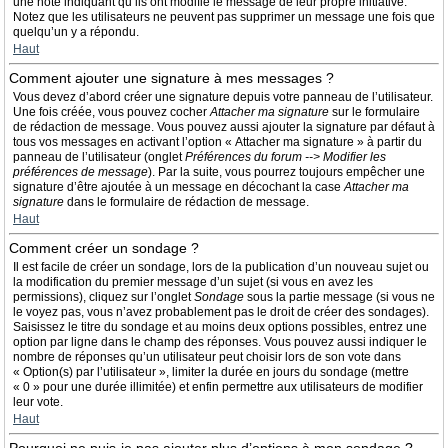
une note indiquant qu’ils ont modifié le message de leur propre initiative.
Notez que les utilisateurs ne peuvent pas supprimer un message une fois que
quelqu’un y a répondu.
Haut
Comment ajouter une signature à mes messages ?
Vous devez d’abord créer une signature depuis votre panneau de l’utilisateur.
Une fois créée, vous pouvez cocher
Attacher ma signature
sur le formulaire
de rédaction de message. Vous pouvez aussi ajouter la signature par défaut à
tous vos messages en activant l’option « Attacher ma signature » à partir du
panneau de l’utilisateur (onglet
Préférences du forum --> Modifier les
préférences de message
). Par la suite, vous pourrez toujours empêcher une
signature d’être ajoutée à un message en décochant la case
Attacher ma
signature
dans le formulaire de rédaction de message.
Haut
Comment créer un sondage ?
Il est facile de créer un sondage, lors de la publication d’un nouveau sujet ou
la modification du premier message d’un sujet (si vous en avez les
permissions), cliquez sur l’onglet
Sondage
sous la partie message (si vous ne
le voyez pas, vous n’avez probablement pas le droit de créer des sondages).
Saisissez le titre du sondage et au moins deux options possibles, entrez une
option par ligne dans le champ des réponses. Vous pouvez aussi indiquer le
nombre de réponses qu’un utilisateur peut choisir lors de son vote dans
« Option(s) par l’utilisateur », limiter la durée en jours du sondage (mettre
« 0 » pour une durée illimitée) et enfin permettre aux utilisateurs de modifier
leur vote.
Haut