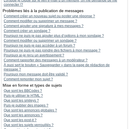
Lorsque je clique sur le lien
e-mail
d’un membre, on me demande de me
connecter !?
Problèmes liés à la publication de messages
Comment créer un nouveau sujet ou poster une réponse ?
Comment modifier ou supprimer un message ?
Comment ajouter une signature à mes messages ?
Comment créer un sondage ?
Pourquoi ne puis-je pas ajouter plus d’options à mon sondage ?
Comment modifier ou supprimer un sondage ?
Pourquoi ne puis-je pas accéder à un forum ?
Pourquoi ne puis-je pas joindre des fichiers à mon message ?
Pourquoi ai-je reçu un avertissement ?
Comment rapporter des messages à un modérateur ?
À quoi sert le bouton « Sauvegarder » dans la page de rédaction de
message ?
Pourquoi mon message doit être validé ?
Comment remonter mon sujet ?
Mise en forme et types de sujets
Que sont les BBCodes ?
Puis-je utiliser le HTML ?
Que sont les smileys ?
Puis-je publier des images ?
Que sont les annonces globales ?
Que sont les annonces ?
Que sont les post-it ?
Que sont les sujets verrouillés ?