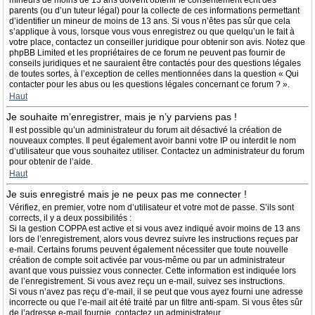
mineurs de moins de 13 ans doivent obtenir le consentement écrit des
parents (ou d’un tuteur légal) pour la collecte de ces informations permettant
d’identifier un mineur de moins de 13 ans. Si vous n’êtes pas sûr que cela
s’applique à vous, lorsque vous vous enregistrez ou que quelqu’un le fait à
votre place, contactez un conseiller juridique pour obtenir son avis. Notez que
phpBB Limited et les propriétaires de ce forum ne peuvent pas fournir de
conseils juridiques et ne sauraient être contactés pour des questions légales
de toutes sortes, à l’exception de celles mentionnées dans la question « Qui
contacter pour les abus ou les questions légales concernant ce forum ? ».
Haut
Je souhaite m’enregistrer, mais je n’y parviens pas !
Il est possible qu’un administrateur du forum ait désactivé la création de
nouveaux comptes. Il peut également avoir banni votre IP ou interdit le nom
d’utilisateur que vous souhaitez utiliser. Contactez un administrateur du forum
pour obtenir de l’aide.
Haut
Je suis enregistré mais je ne peux pas me connecter !
Vérifiez, en premier, votre nom d’utilisateur et votre mot de passe. S’ils sont
corrects, il y a deux possibilités :
Si la gestion COPPA est active et si vous avez indiqué avoir moins de 13 ans
lors de l’enregistrement, alors vous devrez suivre les instructions reçues par
e-mail. Certains forums peuvent également nécessiter que toute nouvelle
création de compte soit activée par vous-même ou par un administrateur
avant que vous puissiez vous connecter. Cette information est indiquée lors
de l’enregistrement. Si vous avez reçu un e-mail, suivez ses instructions.
Si vous n’avez pas reçu d’e-mail, il se peut que vous ayez fourni une adresse
incorrecte ou que l’e-mail ait été traité par un filtre anti-spam. Si vous êtes sûr
de l’adresse e-mail fournie, contactez un administrateur.