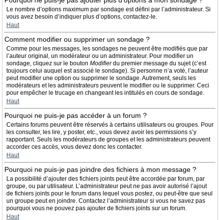
Pourquoi ne puis-je pas ajouter plus d’options à mon sondage ?
Le nombre d’options maximum par sondage est défini par l’administrateur. Si
vous avez besoin d’indiquer plus d’options, contactez-le.
Haut
Comment modifier ou supprimer un sondage ?
Comme pour les messages, les sondages ne peuvent être modifiés que par
l’auteur original, un modérateur ou un administrateur. Pour modifier un
sondage, cliquez sur le bouton
Modifier
du premier message du sujet (c’est
toujours celui auquel est associé le sondage). Si personne n’a voté, l’auteur
peut modifier une option ou supprimer le sondage. Autrement, seuls les
modérateurs et les administrateurs peuvent le modifier ou le supprimer. Ceci
pour empêcher le trucage en changeant les intitulés en cours de sondage.
Haut
Pourquoi ne puis-je pas accéder à un forum ?
Certains forums peuvent être réservés à certains utilisateurs ou groupes. Pour
les consulter, les lire, y poster, etc., vous devez avoir les permissions s’y
rapportant. Seuls les modérateurs de groupes et les administrateurs peuvent
accorder ces accès, vous devez donc les contacter.
Haut
Pourquoi ne puis-je pas joindre des fichiers à mon message ?
La possibilité d’ajouter des fichiers joints peut être accordée par forum, par
groupe, ou par utilisateur. L’administrateur peut ne pas avoir autorisé l’ajout
de fichiers joints pour le forum dans lequel vous postez, ou peut-être que seul
un groupe peut en joindre. Contactez l’administrateur si vous ne savez pas
pourquoi vous ne pouvez pas ajouter de fichiers joints sur un forum.
Haut