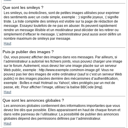
Que sont les smileys ?
Les smileys, ou émoticônes, sont de petites images utilisées pour exprimer
des sentiments avec un code simple, exemple : :) signifie joyeux, :( signifie
triste. La liste complète des smileys est visible sur la page de rédaction de
message. Essayez toutefois de ne pas en abuser. Ils peuvent rapidement
rendre un message illisible et un modérateur peut décider de les retirer ou
simplement d’effacer le message. L’administrateur peut aussi avoir défini un
nombre maximum de smileys par message.
Haut
Puis-je publier des images ?
Oui, vous pouvez afficher des images dans vos messages. Par ailleurs, si
l’administrateur a autorisé les fichiers joints, vous pouvez charger une image
sur le forum. Autrement, vous devez lier une image placée sur un serveur
Web public, exemple : http://www.exemple.com/mon-image.gif. Vous ne
pouvez pas lier des images de votre ordinateur (sauf si c’est un serveur Web
public) ni des images placées derrière des mécanismes d’authentification,
exemple : Boîtes e-mail Hotmail ou Yahoo!, sites protégés par un mot de
passe, etc. Pour afficher l’image, utilisez la balise BBCode [img].
Haut
Que sont les annonces globales ?
Les annonces globales contiennent des informations importantes que vous
devez lire dès que possible. Elles apparaissent en haut de chaque forum et
dans votre panneau de l’utilisateur. La possibilité de publier des annonces
globales dépend des permissions définies par l’administrateur.
Haut