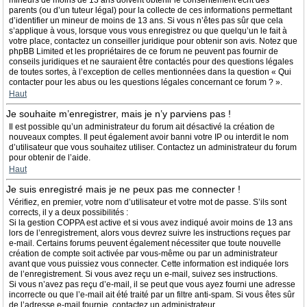
mineurs de moins de 13 ans doivent obtenir le consentement écrit des
parents (ou d’un tuteur légal) pour la collecte de ces informations permettant
d’identifier un mineur de moins de 13 ans. Si vous n’êtes pas sûr que cela
s’applique à vous, lorsque vous vous enregistrez ou que quelqu’un le fait à
votre place, contactez un conseiller juridique pour obtenir son avis. Notez que
phpBB Limited et les propriétaires de ce forum ne peuvent pas fournir de
conseils juridiques et ne sauraient être contactés pour des questions légales
de toutes sortes, à l’exception de celles mentionnées dans la question « Qui
contacter pour les abus ou les questions légales concernant ce forum ? ».
Haut
Je souhaite m’enregistrer, mais je n’y parviens pas !
Il est possible qu’un administrateur du forum ait désactivé la création de
nouveaux comptes. Il peut également avoir banni votre IP ou interdit le nom
d’utilisateur que vous souhaitez utiliser. Contactez un administrateur du forum
pour obtenir de l’aide.
Haut
Je suis enregistré mais je ne peux pas me connecter !
Vérifiez, en premier, votre nom d’utilisateur et votre mot de passe. S’ils sont
corrects, il y a deux possibilités :
Si la gestion COPPA est active et si vous avez indiqué avoir moins de 13 ans
lors de l’enregistrement, alors vous devrez suivre les instructions reçues par
e-mail. Certains forums peuvent également nécessiter que toute nouvelle
création de compte soit activée par vous-même ou par un administrateur
avant que vous puissiez vous connecter. Cette information est indiquée lors
de l’enregistrement. Si vous avez reçu un e-mail, suivez ses instructions.
Si vous n’avez pas reçu d’e-mail, il se peut que vous ayez fourni une adresse
incorrecte ou que l’e-mail ait été traité par un filtre anti-spam. Si vous êtes sûr
de l’adresse e-mail fournie, contactez un administrateur.