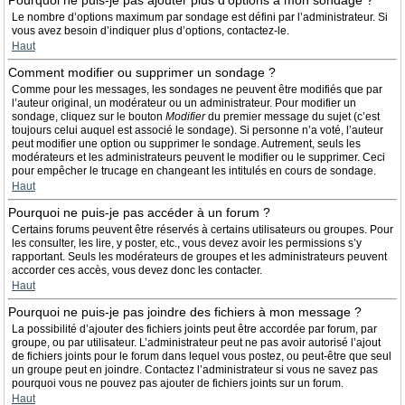
Pourquoi ne puis-je pas ajouter plus d’options à mon sondage ?
Le nombre d’options maximum par sondage est défini par l’administrateur. Si
vous avez besoin d’indiquer plus d’options, contactez-le.
Haut
Comment modifier ou supprimer un sondage ?
Comme pour les messages, les sondages ne peuvent être modifiés que par
l’auteur original, un modérateur ou un administrateur. Pour modifier un
sondage, cliquez sur le bouton
Modifier
du premier message du sujet (c’est
toujours celui auquel est associé le sondage). Si personne n’a voté, l’auteur
peut modifier une option ou supprimer le sondage. Autrement, seuls les
modérateurs et les administrateurs peuvent le modifier ou le supprimer. Ceci
pour empêcher le trucage en changeant les intitulés en cours de sondage.
Haut
Pourquoi ne puis-je pas accéder à un forum ?
Certains forums peuvent être réservés à certains utilisateurs ou groupes. Pour
les consulter, les lire, y poster, etc., vous devez avoir les permissions s’y
rapportant. Seuls les modérateurs de groupes et les administrateurs peuvent
accorder ces accès, vous devez donc les contacter.
Haut
Pourquoi ne puis-je pas joindre des fichiers à mon message ?
La possibilité d’ajouter des fichiers joints peut être accordée par forum, par
groupe, ou par utilisateur. L’administrateur peut ne pas avoir autorisé l’ajout
de fichiers joints pour le forum dans lequel vous postez, ou peut-être que seul
un groupe peut en joindre. Contactez l’administrateur si vous ne savez pas
pourquoi vous ne pouvez pas ajouter de fichiers joints sur un forum.
Haut