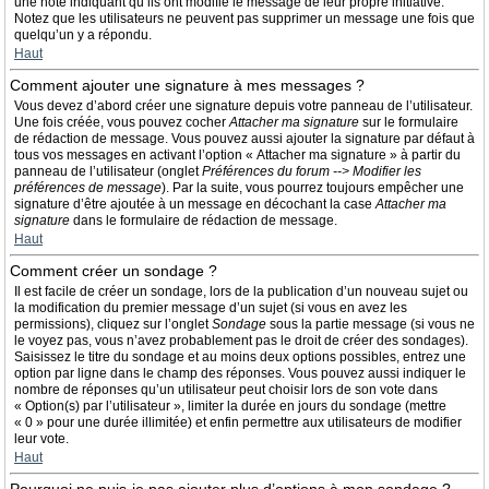
une note indiquant qu’ils ont modifié le message de leur propre initiative.
Notez que les utilisateurs ne peuvent pas supprimer un message une fois que
quelqu’un y a répondu.
Haut
Comment ajouter une signature à mes messages ?
Vous devez d’abord créer une signature depuis votre panneau de l’utilisateur.
Une fois créée, vous pouvez cocher
Attacher ma signature
sur le formulaire
de rédaction de message. Vous pouvez aussi ajouter la signature par défaut à
tous vos messages en activant l’option « Attacher ma signature » à partir du
panneau de l’utilisateur (onglet
Préférences du forum --> Modifier les
préférences de message
). Par la suite, vous pourrez toujours empêcher une
signature d’être ajoutée à un message en décochant la case
Attacher ma
signature
dans le formulaire de rédaction de message.
Haut
Comment créer un sondage ?
Il est facile de créer un sondage, lors de la publication d’un nouveau sujet ou
la modification du premier message d’un sujet (si vous en avez les
permissions), cliquez sur l’onglet
Sondage
sous la partie message (si vous ne
le voyez pas, vous n’avez probablement pas le droit de créer des sondages).
Saisissez le titre du sondage et au moins deux options possibles, entrez une
option par ligne dans le champ des réponses. Vous pouvez aussi indiquer le
nombre de réponses qu’un utilisateur peut choisir lors de son vote dans
« Option(s) par l’utilisateur », limiter la durée en jours du sondage (mettre
« 0 » pour une durée illimitée) et enfin permettre aux utilisateurs de modifier
leur vote.
Haut