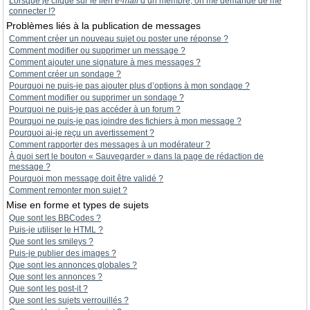
Lorsque je clique sur le lien
e-mail
d’un membre, on me demande de me
connecter !?
Problèmes liés à la publication de messages
Comment créer un nouveau sujet ou poster une réponse ?
Comment modifier ou supprimer un message ?
Comment ajouter une signature à mes messages ?
Comment créer un sondage ?
Pourquoi ne puis-je pas ajouter plus d’options à mon sondage ?
Comment modifier ou supprimer un sondage ?
Pourquoi ne puis-je pas accéder à un forum ?
Pourquoi ne puis-je pas joindre des fichiers à mon message ?
Pourquoi ai-je reçu un avertissement ?
Comment rapporter des messages à un modérateur ?
À quoi sert le bouton « Sauvegarder » dans la page de rédaction de
message ?
Pourquoi mon message doit être validé ?
Comment remonter mon sujet ?
Mise en forme et types de sujets
Que sont les BBCodes ?
Puis-je utiliser le HTML ?
Que sont les smileys ?
Puis-je publier des images ?
Que sont les annonces globales ?
Que sont les annonces ?
Que sont les post-it ?
Que sont les sujets verrouillés ?