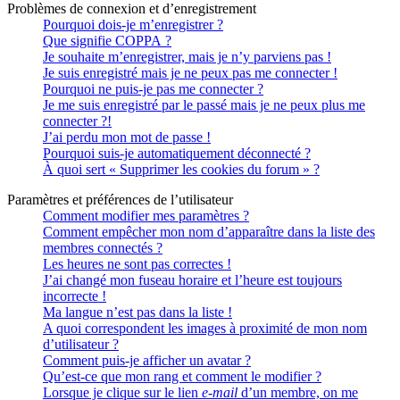
Problèmes de connexion et d’enregistrement
Pourquoi dois-je m’enregistrer ?
Que signifie COPPA ?
Je souhaite m’enregistrer, mais je n’y parviens pas !
Je suis enregistré mais je ne peux pas me connecter !
Pourquoi ne puis-je pas me connecter ?
Je me suis enregistré par le passé mais je ne peux plus me
connecter ?!
J’ai perdu mon mot de passe !
Pourquoi suis-je automatiquement déconnecté ?
À quoi sert « Supprimer les cookies du forum » ?
Paramètres et préférences de l’utilisateur
Comment modifier mes paramètres ?
Comment empêcher mon nom d’apparaître dans la liste des
membres connectés ?
Les heures ne sont pas correctes !
J’ai changé mon fuseau horaire et l’heure est toujours
incorrecte !
Ma langue n’est pas dans la liste !
A quoi correspondent les images à proximité de mon nom
d’utilisateur ?
Comment puis-je afficher un avatar ?
Qu’est-ce que mon rang et comment le modifier ?
Lorsque je clique sur le lien
e-mail
d’un membre, on me