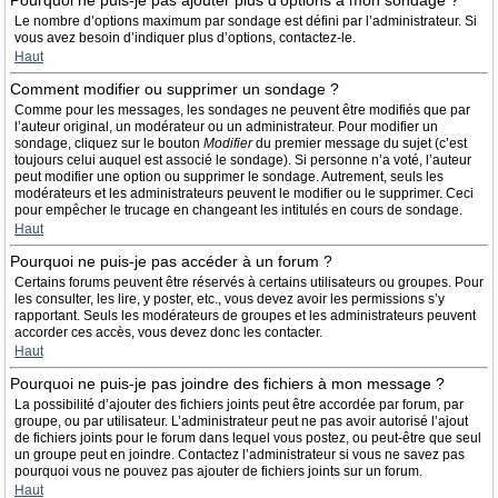
Pourquoi ne puis-je pas ajouter plus d’options à mon sondage ?
Le nombre d’options maximum par sondage est défini par l’administrateur. Si
vous avez besoin d’indiquer plus d’options, contactez-le.
Haut
Comment modifier ou supprimer un sondage ?
Comme pour les messages, les sondages ne peuvent être modifiés que par
l’auteur original, un modérateur ou un administrateur. Pour modifier un
sondage, cliquez sur le bouton
Modifier
du premier message du sujet (c’est
toujours celui auquel est associé le sondage). Si personne n’a voté, l’auteur
peut modifier une option ou supprimer le sondage. Autrement, seuls les
modérateurs et les administrateurs peuvent le modifier ou le supprimer. Ceci
pour empêcher le trucage en changeant les intitulés en cours de sondage.
Haut
Pourquoi ne puis-je pas accéder à un forum ?
Certains forums peuvent être réservés à certains utilisateurs ou groupes. Pour
les consulter, les lire, y poster, etc., vous devez avoir les permissions s’y
rapportant. Seuls les modérateurs de groupes et les administrateurs peuvent
accorder ces accès, vous devez donc les contacter.
Haut
Pourquoi ne puis-je pas joindre des fichiers à mon message ?
La possibilité d’ajouter des fichiers joints peut être accordée par forum, par
groupe, ou par utilisateur. L’administrateur peut ne pas avoir autorisé l’ajout
de fichiers joints pour le forum dans lequel vous postez, ou peut-être que seul
un groupe peut en joindre. Contactez l’administrateur si vous ne savez pas
pourquoi vous ne pouvez pas ajouter de fichiers joints sur un forum.
Haut