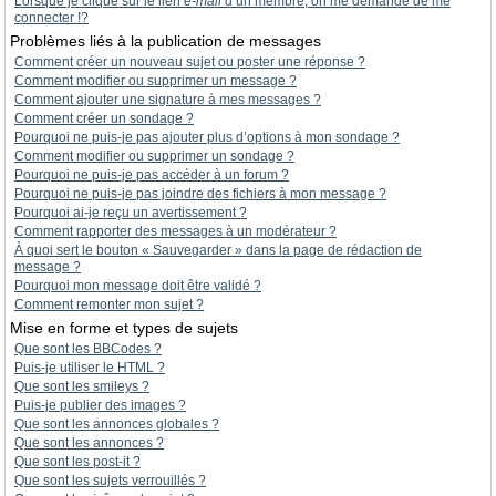
Lorsque je clique sur le lien
e-mail
d’un membre, on me demande de me
connecter !?
Problèmes liés à la publication de messages
Comment créer un nouveau sujet ou poster une réponse ?
Comment modifier ou supprimer un message ?
Comment ajouter une signature à mes messages ?
Comment créer un sondage ?
Pourquoi ne puis-je pas ajouter plus d’options à mon sondage ?
Comment modifier ou supprimer un sondage ?
Pourquoi ne puis-je pas accéder à un forum ?
Pourquoi ne puis-je pas joindre des fichiers à mon message ?
Pourquoi ai-je reçu un avertissement ?
Comment rapporter des messages à un modérateur ?
À quoi sert le bouton « Sauvegarder » dans la page de rédaction de
message ?
Pourquoi mon message doit être validé ?
Comment remonter mon sujet ?
Mise en forme et types de sujets
Que sont les BBCodes ?
Puis-je utiliser le HTML ?
Que sont les smileys ?
Puis-je publier des images ?
Que sont les annonces globales ?
Que sont les annonces ?
Que sont les post-it ?
Que sont les sujets verrouillés ?