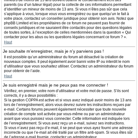
mineurs de moins de 13 ans doivent obtenir le consentement écrit des
parents (ou d’un tuteur légal) pour la collecte de ces informations permettant
d’identifier un mineur de moins de 13 ans. Si vous n’êtes pas sûr que cela
s’applique à vous, lorsque vous vous enregistrez ou que quelqu’un le fait à
votre place, contactez un conseiller juridique pour obtenir son avis. Notez que
phpBB Limited et les propriétaires de ce forum ne peuvent pas fournir de
conseils juridiques et ne sauraient être contactés pour des questions légales
de toutes sortes, à l’exception de celles mentionnées dans la question « Qui
contacter pour les abus ou les questions légales concernant ce forum ? ».
Haut
Je souhaite m’enregistrer, mais je n’y parviens pas !
Il est possible qu’un administrateur du forum ait désactivé la création de
nouveaux comptes. Il peut également avoir banni votre IP ou interdit le nom
d’utilisateur que vous souhaitez utiliser. Contactez un administrateur du forum
pour obtenir de l’aide.
Haut
Je suis enregistré mais je ne peux pas me connecter !
Vérifiez, en premier, votre nom d’utilisateur et votre mot de passe. S’ils sont
corrects, il y a deux possibilités :
Si la gestion COPPA est active et si vous avez indiqué avoir moins de 13 ans
lors de l’enregistrement, alors vous devrez suivre les instructions reçues par
e-mail. Certains forums peuvent également nécessiter que toute nouvelle
création de compte soit activée par vous-même ou par un administrateur
avant que vous puissiez vous connecter. Cette information est indiquée lors
de l’enregistrement. Si vous avez reçu un e-mail, suivez ses instructions.
Si vous n’avez pas reçu d’e-mail, il se peut que vous ayez fourni une adresse
incorrecte ou que l’e-mail ait été traité par un filtre anti-spam. Si vous êtes sûr
de l’adresse e-mail fournie, contactez un administrateur.