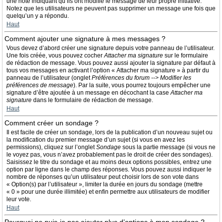
une note indiquant qu’ils ont modifié le message de leur propre initiative.
Notez que les utilisateurs ne peuvent pas supprimer un message une fois que
quelqu’un y a répondu.
Haut
Comment ajouter une signature à mes messages ?
Vous devez d’abord créer une signature depuis votre panneau de l’utilisateur.
Une fois créée, vous pouvez cocher
Attacher ma signature
sur le formulaire
de rédaction de message. Vous pouvez aussi ajouter la signature par défaut à
tous vos messages en activant l’option « Attacher ma signature » à partir du
panneau de l’utilisateur (onglet
Préférences du forum --> Modifier les
préférences de message
). Par la suite, vous pourrez toujours empêcher une
signature d’être ajoutée à un message en décochant la case
Attacher ma
signature
dans le formulaire de rédaction de message.
Haut
Comment créer un sondage ?
Il est facile de créer un sondage, lors de la publication d’un nouveau sujet ou
la modification du premier message d’un sujet (si vous en avez les
permissions), cliquez sur l’onglet
Sondage
sous la partie message (si vous ne
le voyez pas, vous n’avez probablement pas le droit de créer des sondages).
Saisissez le titre du sondage et au moins deux options possibles, entrez une
option par ligne dans le champ des réponses. Vous pouvez aussi indiquer le
nombre de réponses qu’un utilisateur peut choisir lors de son vote dans
« Option(s) par l’utilisateur », limiter la durée en jours du sondage (mettre
« 0 » pour une durée illimitée) et enfin permettre aux utilisateurs de modifier
leur vote.
Haut