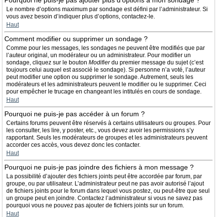
Pourquoi ne puis-je pas ajouter plus d’options à mon sondage ?
Le nombre d’options maximum par sondage est défini par l’administrateur. Si
vous avez besoin d’indiquer plus d’options, contactez-le.
Haut
Comment modifier ou supprimer un sondage ?
Comme pour les messages, les sondages ne peuvent être modifiés que par
l’auteur original, un modérateur ou un administrateur. Pour modifier un
sondage, cliquez sur le bouton
Modifier
du premier message du sujet (c’est
toujours celui auquel est associé le sondage). Si personne n’a voté, l’auteur
peut modifier une option ou supprimer le sondage. Autrement, seuls les
modérateurs et les administrateurs peuvent le modifier ou le supprimer. Ceci
pour empêcher le trucage en changeant les intitulés en cours de sondage.
Haut
Pourquoi ne puis-je pas accéder à un forum ?
Certains forums peuvent être réservés à certains utilisateurs ou groupes. Pour
les consulter, les lire, y poster, etc., vous devez avoir les permissions s’y
rapportant. Seuls les modérateurs de groupes et les administrateurs peuvent
accorder ces accès, vous devez donc les contacter.
Haut
Pourquoi ne puis-je pas joindre des fichiers à mon message ?
La possibilité d’ajouter des fichiers joints peut être accordée par forum, par
groupe, ou par utilisateur. L’administrateur peut ne pas avoir autorisé l’ajout
de fichiers joints pour le forum dans lequel vous postez, ou peut-être que seul
un groupe peut en joindre. Contactez l’administrateur si vous ne savez pas
pourquoi vous ne pouvez pas ajouter de fichiers joints sur un forum.
Haut