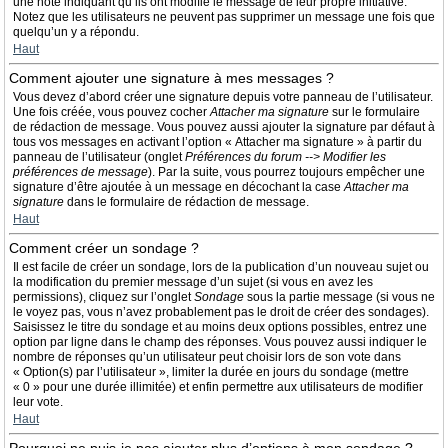
une note indiquant qu’ils ont modifié le message de leur propre initiative.
Notez que les utilisateurs ne peuvent pas supprimer un message une fois que
quelqu’un y a répondu.
Haut
Comment ajouter une signature à mes messages ?
Vous devez d’abord créer une signature depuis votre panneau de l’utilisateur.
Une fois créée, vous pouvez cocher
Attacher ma signature
sur le formulaire
de rédaction de message. Vous pouvez aussi ajouter la signature par défaut à
tous vos messages en activant l’option « Attacher ma signature » à partir du
panneau de l’utilisateur (onglet
Préférences du forum --> Modifier les
préférences de message
). Par la suite, vous pourrez toujours empêcher une
signature d’être ajoutée à un message en décochant la case
Attacher ma
signature
dans le formulaire de rédaction de message.
Haut
Comment créer un sondage ?
Il est facile de créer un sondage, lors de la publication d’un nouveau sujet ou
la modification du premier message d’un sujet (si vous en avez les
permissions), cliquez sur l’onglet
Sondage
sous la partie message (si vous ne
le voyez pas, vous n’avez probablement pas le droit de créer des sondages).
Saisissez le titre du sondage et au moins deux options possibles, entrez une
option par ligne dans le champ des réponses. Vous pouvez aussi indiquer le
nombre de réponses qu’un utilisateur peut choisir lors de son vote dans
« Option(s) par l’utilisateur », limiter la durée en jours du sondage (mettre
« 0 » pour une durée illimitée) et enfin permettre aux utilisateurs de modifier
leur vote.
Haut