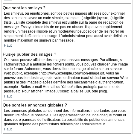
Que sont les smileys ?
Les smileys, ou émoticônes, sont de petites images utilisées pour exprimer
des sentiments avec un code simple, exemple : :) signifie joyeux, :( signifie
triste. La liste complète des smileys est visible sur la page de rédaction de
message. Essayez toutefois de ne pas en abuser. Ils peuvent rapidement
rendre un message illisible et un modérateur peut décider de les retirer ou
simplement d’effacer le message. L’administrateur peut aussi avoir défini un
nombre maximum de smileys par message.
Haut
Puis-je publier des images ?
Oui, vous pouvez afficher des images dans vos messages. Par ailleurs, si
l’administrateur a autorisé les fichiers joints, vous pouvez charger une image
sur le forum. Autrement, vous devez lier une image placée sur un serveur
Web public, exemple : http://www.exemple.com/mon-image.gif. Vous ne
pouvez pas lier des images de votre ordinateur (sauf si c’est un serveur Web
public) ni des images placées derrière des mécanismes d’authentification,
exemple : Boîtes e-mail Hotmail ou Yahoo!, sites protégés par un mot de
passe, etc. Pour afficher l’image, utilisez la balise BBCode [img].
Haut
Que sont les annonces globales ?
Les annonces globales contiennent des informations importantes que vous
devez lire dès que possible. Elles apparaissent en haut de chaque forum et
dans votre panneau de l’utilisateur. La possibilité de publier des annonces
globales dépend des permissions définies par l’administrateur.
Haut