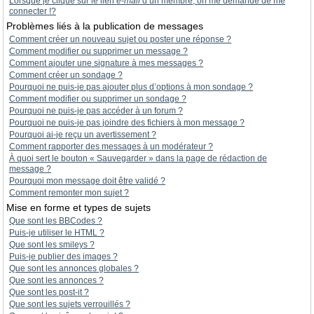
Lorsque je clique sur le lien
e-mail
d’un membre, on me demande de me
connecter !?
Problèmes liés à la publication de messages
Comment créer un nouveau sujet ou poster une réponse ?
Comment modifier ou supprimer un message ?
Comment ajouter une signature à mes messages ?
Comment créer un sondage ?
Pourquoi ne puis-je pas ajouter plus d’options à mon sondage ?
Comment modifier ou supprimer un sondage ?
Pourquoi ne puis-je pas accéder à un forum ?
Pourquoi ne puis-je pas joindre des fichiers à mon message ?
Pourquoi ai-je reçu un avertissement ?
Comment rapporter des messages à un modérateur ?
À quoi sert le bouton « Sauvegarder » dans la page de rédaction de
message ?
Pourquoi mon message doit être validé ?
Comment remonter mon sujet ?
Mise en forme et types de sujets
Que sont les BBCodes ?
Puis-je utiliser le HTML ?
Que sont les smileys ?
Puis-je publier des images ?
Que sont les annonces globales ?
Que sont les annonces ?
Que sont les post-it ?
Que sont les sujets verrouillés ?