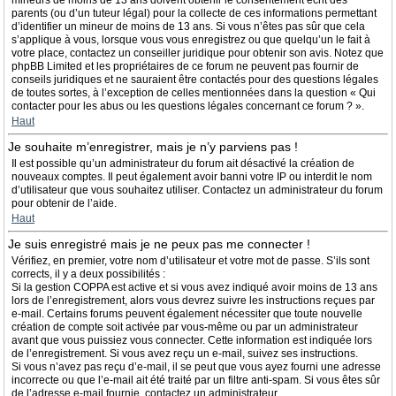
mineurs de moins de 13 ans doivent obtenir le consentement écrit des
parents (ou d’un tuteur légal) pour la collecte de ces informations permettant
d’identifier un mineur de moins de 13 ans. Si vous n’êtes pas sûr que cela
s’applique à vous, lorsque vous vous enregistrez ou que quelqu’un le fait à
votre place, contactez un conseiller juridique pour obtenir son avis. Notez que
phpBB Limited et les propriétaires de ce forum ne peuvent pas fournir de
conseils juridiques et ne sauraient être contactés pour des questions légales
de toutes sortes, à l’exception de celles mentionnées dans la question « Qui
contacter pour les abus ou les questions légales concernant ce forum ? ».
Haut
Je souhaite m’enregistrer, mais je n’y parviens pas !
Il est possible qu’un administrateur du forum ait désactivé la création de
nouveaux comptes. Il peut également avoir banni votre IP ou interdit le nom
d’utilisateur que vous souhaitez utiliser. Contactez un administrateur du forum
pour obtenir de l’aide.
Haut
Je suis enregistré mais je ne peux pas me connecter !
Vérifiez, en premier, votre nom d’utilisateur et votre mot de passe. S’ils sont
corrects, il y a deux possibilités :
Si la gestion COPPA est active et si vous avez indiqué avoir moins de 13 ans
lors de l’enregistrement, alors vous devrez suivre les instructions reçues par
e-mail. Certains forums peuvent également nécessiter que toute nouvelle
création de compte soit activée par vous-même ou par un administrateur
avant que vous puissiez vous connecter. Cette information est indiquée lors
de l’enregistrement. Si vous avez reçu un e-mail, suivez ses instructions.
Si vous n’avez pas reçu d’e-mail, il se peut que vous ayez fourni une adresse
incorrecte ou que l’e-mail ait été traité par un filtre anti-spam. Si vous êtes sûr
de l’adresse e-mail fournie, contactez un administrateur.