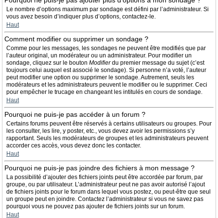
Pourquoi ne puis-je pas ajouter plus d’options à mon sondage ?
Le nombre d’options maximum par sondage est défini par l’administrateur. Si
vous avez besoin d’indiquer plus d’options, contactez-le.
Haut
Comment modifier ou supprimer un sondage ?
Comme pour les messages, les sondages ne peuvent être modifiés que par
l’auteur original, un modérateur ou un administrateur. Pour modifier un
sondage, cliquez sur le bouton
Modifier
du premier message du sujet (c’est
toujours celui auquel est associé le sondage). Si personne n’a voté, l’auteur
peut modifier une option ou supprimer le sondage. Autrement, seuls les
modérateurs et les administrateurs peuvent le modifier ou le supprimer. Ceci
pour empêcher le trucage en changeant les intitulés en cours de sondage.
Haut
Pourquoi ne puis-je pas accéder à un forum ?
Certains forums peuvent être réservés à certains utilisateurs ou groupes. Pour
les consulter, les lire, y poster, etc., vous devez avoir les permissions s’y
rapportant. Seuls les modérateurs de groupes et les administrateurs peuvent
accorder ces accès, vous devez donc les contacter.
Haut
Pourquoi ne puis-je pas joindre des fichiers à mon message ?
La possibilité d’ajouter des fichiers joints peut être accordée par forum, par
groupe, ou par utilisateur. L’administrateur peut ne pas avoir autorisé l’ajout
de fichiers joints pour le forum dans lequel vous postez, ou peut-être que seul
un groupe peut en joindre. Contactez l’administrateur si vous ne savez pas
pourquoi vous ne pouvez pas ajouter de fichiers joints sur un forum.
Haut