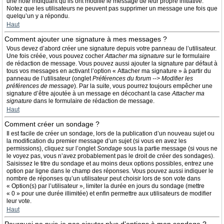
une note indiquant qu’ils ont modifié le message de leur propre initiative.
Notez que les utilisateurs ne peuvent pas supprimer un message une fois que
quelqu’un y a répondu.
Haut
Comment ajouter une signature à mes messages ?
Vous devez d’abord créer une signature depuis votre panneau de l’utilisateur.
Une fois créée, vous pouvez cocher
Attacher ma signature
sur le formulaire
de rédaction de message. Vous pouvez aussi ajouter la signature par défaut à
tous vos messages en activant l’option « Attacher ma signature » à partir du
panneau de l’utilisateur (onglet
Préférences du forum --> Modifier les
préférences de message
). Par la suite, vous pourrez toujours empêcher une
signature d’être ajoutée à un message en décochant la case
Attacher ma
signature
dans le formulaire de rédaction de message.
Haut
Comment créer un sondage ?
Il est facile de créer un sondage, lors de la publication d’un nouveau sujet ou
la modification du premier message d’un sujet (si vous en avez les
permissions), cliquez sur l’onglet
Sondage
sous la partie message (si vous ne
le voyez pas, vous n’avez probablement pas le droit de créer des sondages).
Saisissez le titre du sondage et au moins deux options possibles, entrez une
option par ligne dans le champ des réponses. Vous pouvez aussi indiquer le
nombre de réponses qu’un utilisateur peut choisir lors de son vote dans
« Option(s) par l’utilisateur », limiter la durée en jours du sondage (mettre
« 0 » pour une durée illimitée) et enfin permettre aux utilisateurs de modifier
leur vote.
Haut