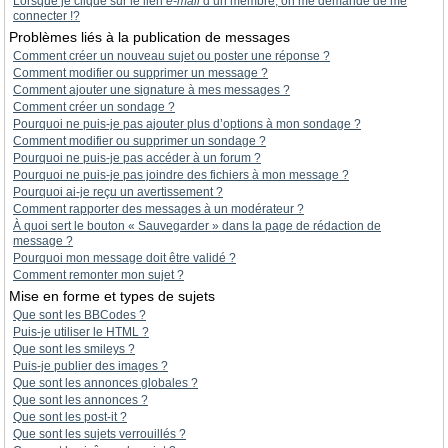
Lorsque je clique sur le lien
e-mail
d’un membre, on me demande de me
connecter !?
Problèmes liés à la publication de messages
Comment créer un nouveau sujet ou poster une réponse ?
Comment modifier ou supprimer un message ?
Comment ajouter une signature à mes messages ?
Comment créer un sondage ?
Pourquoi ne puis-je pas ajouter plus d’options à mon sondage ?
Comment modifier ou supprimer un sondage ?
Pourquoi ne puis-je pas accéder à un forum ?
Pourquoi ne puis-je pas joindre des fichiers à mon message ?
Pourquoi ai-je reçu un avertissement ?
Comment rapporter des messages à un modérateur ?
À quoi sert le bouton « Sauvegarder » dans la page de rédaction de
message ?
Pourquoi mon message doit être validé ?
Comment remonter mon sujet ?
Mise en forme et types de sujets
Que sont les BBCodes ?
Puis-je utiliser le HTML ?
Que sont les smileys ?
Puis-je publier des images ?
Que sont les annonces globales ?
Que sont les annonces ?
Que sont les post-it ?
Que sont les sujets verrouillés ?