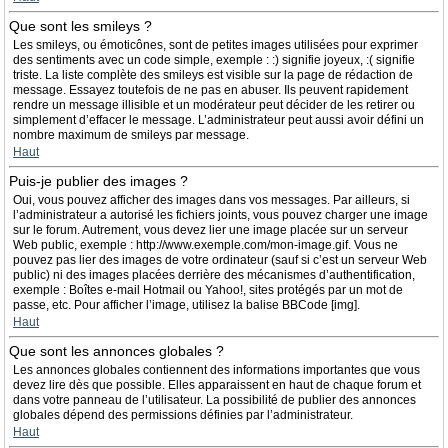
Que sont les smileys ?
Les smileys, ou émoticônes, sont de petites images utilisées pour exprimer
des sentiments avec un code simple, exemple : :) signifie joyeux, :( signifie
triste. La liste complète des smileys est visible sur la page de rédaction de
message. Essayez toutefois de ne pas en abuser. Ils peuvent rapidement
rendre un message illisible et un modérateur peut décider de les retirer ou
simplement d’effacer le message. L’administrateur peut aussi avoir défini un
nombre maximum de smileys par message.
Haut
Puis-je publier des images ?
Oui, vous pouvez afficher des images dans vos messages. Par ailleurs, si
l’administrateur a autorisé les fichiers joints, vous pouvez charger une image
sur le forum. Autrement, vous devez lier une image placée sur un serveur
Web public, exemple : http://www.exemple.com/mon-image.gif. Vous ne
pouvez pas lier des images de votre ordinateur (sauf si c’est un serveur Web
public) ni des images placées derrière des mécanismes d’authentification,
exemple : Boîtes e-mail Hotmail ou Yahoo!, sites protégés par un mot de
passe, etc. Pour afficher l’image, utilisez la balise BBCode [img].
Haut
Que sont les annonces globales ?
Les annonces globales contiennent des informations importantes que vous
devez lire dès que possible. Elles apparaissent en haut de chaque forum et
dans votre panneau de l’utilisateur. La possibilité de publier des annonces
globales dépend des permissions définies par l’administrateur.
Haut