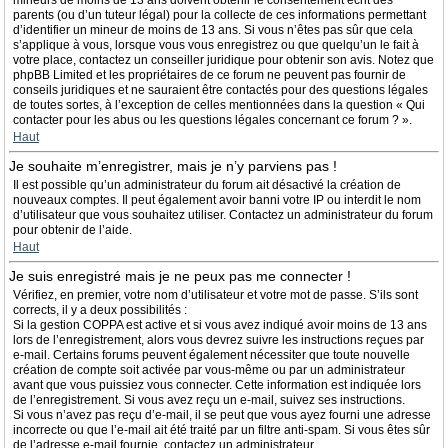
mineurs de moins de 13 ans doivent obtenir le consentement écrit des
parents (ou d’un tuteur légal) pour la collecte de ces informations permettant
d’identifier un mineur de moins de 13 ans. Si vous n’êtes pas sûr que cela
s’applique à vous, lorsque vous vous enregistrez ou que quelqu’un le fait à
votre place, contactez un conseiller juridique pour obtenir son avis. Notez que
phpBB Limited et les propriétaires de ce forum ne peuvent pas fournir de
conseils juridiques et ne sauraient être contactés pour des questions légales
de toutes sortes, à l’exception de celles mentionnées dans la question « Qui
contacter pour les abus ou les questions légales concernant ce forum ? ».
Haut
Je souhaite m’enregistrer, mais je n’y parviens pas !
Il est possible qu’un administrateur du forum ait désactivé la création de
nouveaux comptes. Il peut également avoir banni votre IP ou interdit le nom
d’utilisateur que vous souhaitez utiliser. Contactez un administrateur du forum
pour obtenir de l’aide.
Haut
Je suis enregistré mais je ne peux pas me connecter !
Vérifiez, en premier, votre nom d’utilisateur et votre mot de passe. S’ils sont
corrects, il y a deux possibilités :
Si la gestion COPPA est active et si vous avez indiqué avoir moins de 13 ans
lors de l’enregistrement, alors vous devrez suivre les instructions reçues par
e-mail. Certains forums peuvent également nécessiter que toute nouvelle
création de compte soit activée par vous-même ou par un administrateur
avant que vous puissiez vous connecter. Cette information est indiquée lors
de l’enregistrement. Si vous avez reçu un e-mail, suivez ses instructions.
Si vous n’avez pas reçu d’e-mail, il se peut que vous ayez fourni une adresse
incorrecte ou que l’e-mail ait été traité par un filtre anti-spam. Si vous êtes sûr
de l’adresse e-mail fournie, contactez un administrateur.