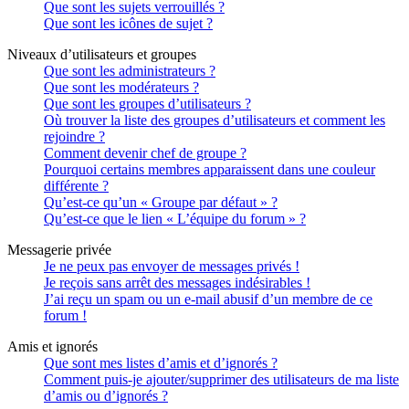
Que sont les sujets verrouillés ?
Que sont les icônes de sujet ?
Niveaux d’utilisateurs et groupes
Que sont les administrateurs ?
Que sont les modérateurs ?
Que sont les groupes d’utilisateurs ?
Où trouver la liste des groupes d’utilisateurs et comment les
rejoindre ?
Comment devenir chef de groupe ?
Pourquoi certains membres apparaissent dans une couleur
différente ?
Qu’est-ce qu’un « Groupe par défaut » ?
Qu’est-ce que le lien « L’équipe du forum » ?
Messagerie privée
Je ne peux pas envoyer de messages privés !
Je reçois sans arrêt des messages indésirables !
J’ai reçu un spam ou un e-mail abusif d’un membre de ce
forum !
Amis et ignorés
Que sont mes listes d’amis et d’ignorés ?
Comment puis-je ajouter/supprimer des utilisateurs de ma liste
d’amis ou d’ignorés ?