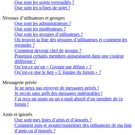
Que sont les sujets verrouillés ?
Que sont les icônes de sujet ?
Niveaux d’utilisateurs et groupes
Que sont les administrateurs ?
Que sont les modérateurs ?
Que sont les groupes d’utilisateurs ?
Où trouver la liste des groupes d’utilisateurs et comment les
rejoindre ?
Comment devenir chef de groupe ?
Pourquoi certains membres apparaissent dans une couleur
différente ?
Qu’est-ce qu’un « Groupe par défaut » ?
Qu’est-ce que le lien « L’équipe du forum » ?
Messagerie privée
Je ne peux pas envoyer de messages privés !
Je reçois sans arrêt des messages indésirables !
J’ai reçu un spam ou un e-mail abusif d’un membre de ce
forum !
Amis et ignorés
Que sont mes listes d’amis et d’ignorés ?
Comment puis-je ajouter/supprimer des utilisateurs de ma liste
d’amis ou d’ignorés ?