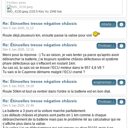
Fichiers joints
IMG_4130.jpeg (233.5 Kio) Vu 1946 fois
Re: Étincelles tresse négative châssis
↓
ddada
Dim 5 Jan 2025, 11:13
Roule déjà plusieurs km, ensuite passe la valise pour voir
Re: Étincelles tresse négative châssis
↓
Protman
Dim 5 Jan 2025, 12:16
Merci pour ta réponse :-) Tu as raison, je vais tenter ça parce qu'après avoir
débrancher la batterie, j’ai toujours système châssis défectueux et système
phare défectueux qui s’effacent en roulant 1km.
Au cas où, tu sais où se trouve l’ECU moteur dans le 957 4,8 V8 ?
Tu sais si le Cayenne démarre malgré l’ECU cramé ?
Re: Étincelles tresse négative châssis
↓
engineman
Dim 5 Jan 2025, 19:29
Roule 50km et tout va rentrer dans l'ordre si la batterie est en bon état.
Re: Étincelles tresse négative châssis
↓
Protman
Dim 5 Jan 2025, 22:49
La batterie a 3 jours et la voiture marche parfaitement.
Les défauts châssis et phares sont partis en 1 km comme à chaque
débranchement de la batterie mais pas le problème lié au calculateur qui ne
s’affiche plus dans la valise.