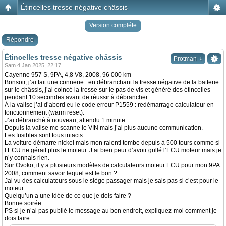
Étincelles tresse négative châssis
Version compléte
Répondre
Étincelles tresse négative châssis
↓
Protman
Sam 4 Jan 2025, 22:17
Cayenne 957 S, 9PA, 4,8 V8, 2008, 96 000 km
Bonsoir, j’ai fait une connerie : en débranchant la tresse négative de la batterie
sur le châssis, j’ai coincé la tresse sur le pas de vis et généré des étincelles
pendant 10 secondes avant de réussir à débrancher.
À la valise j’ai d’abord eu le code erreur P1559 : redémarrage calculateur en
fonctionnement (warm reset).
J’ai débranché à nouveau, attendu 1 minute.
Depuis la valise me scanne le VIN mais j’ai plus aucune communication.
Les fusibles sont tous intacts.
La voiture démarre nickel mais mon ralenti tombe depuis à 500 tours comme si
l’ECU ne gérait plus le moteur. J’ai bien peur d’avoir grillé l’ECU moteur mais je
n’y connais rien.
Sur Ovoko, il y a plusieurs modèles de calculateurs moteur ECU pour mon 9PA
2008, comment savoir lequel est le bon ?
Jai vu des calculateurs sous le siège passager mais je sais pas si c’est pour le
moteur.
Quelqu’un a une idée de ce que je dois faire ?
Bonne soirée
PS si je n’ai pas publié le message au bon endroit, expliquez-moi comment je
dois faire.