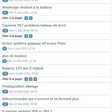
10
Mer 10 Juin 2026, 09:02
Ampérage résiduel à la batterie
47
Mar 9 Juin 2026, 12:55
Aller à la page:
1
2
Cayenne 957 problème tableau de bord
26
Sam 6 Juin 2026, 09:33
Aller à la page:
1
2
Erreur système gateway off erreur Piwis
6
Jeu 4 Juin 2026, 07:36
plus de keyless
2
Dim 31 Mai 2026, 17:39
Batterie 12V des E-Hybrid
70
Sam 16 Mai 2026, 09:55
Aller à la page:
1
2
3
Prédisposition attelage
21
Ven 15 Mai 2026, 06:51
télécommandes qui n'ouvrent et ne ferment plus
22
Ven 15 Mai 2026, 00:55
Eclairage ambiant 958 vs 958.2