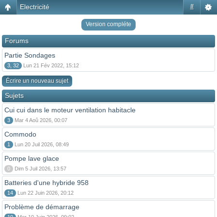
Electricité
#
Version compléte
Forums
Partie Sondages
3, 32
Lun 21 Fév 2022, 15:12
Écrire un nouveau sujet
Sujets
Cui cui dans le moteur ventilation habitacle
3
Mar 4 Aoû 2026, 00:07
Commodo
1
Lun 20 Juil 2026, 08:49
Pompe lave glace
0
Dim 5 Juil 2026, 13:57
Batteries d'une hybride 958
14
Lun 22 Juin 2026, 20:12
Problème de démarrage