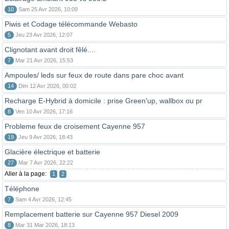
10
Sam 25 Avr 2026, 10:09
Piwis et Codage télécommande Webasto
5
Jeu 23 Avr 2026, 12:07
Clignotant avant droit fêlé....
7
Mar 21 Avr 2026, 15:53
Ampoules/ leds sur feux de route dans pare choc avant
14
Dim 12 Avr 2026, 00:02
Recharge E-Hybrid à domicile : prise Green'up, wallbox ou pr
8
Ven 10 Avr 2026, 17:16
Probleme feux de croisement Cayenne 957
19
Jeu 9 Avr 2026, 18:43
Glacière électrique et batterie
27
Mar 7 Avr 2026, 22:22
Aller à la page:
1
2
Téléphone
7
Sam 4 Avr 2026, 12:45
Remplacement batterie sur Cayenne 957 Diesel 2009
8
Mar 31 Mar 2026, 18:13