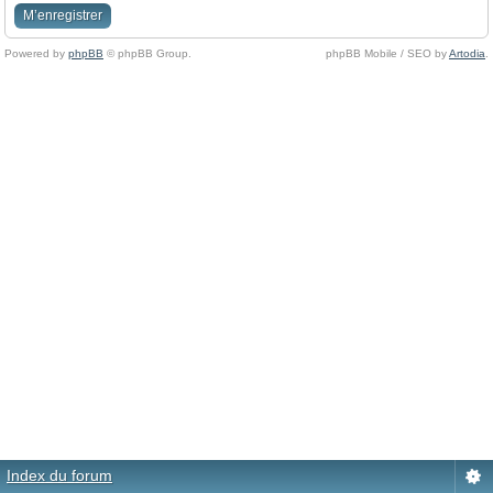
M’enregistrer
Powered by
phpBB
© phpBB Group.
phpBB Mobile / SEO by
Artodia
.
Index du forum