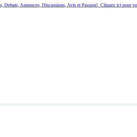
 Debats, Annonces, Discussions, Avis et Passion!. Cliquez ici pour vo